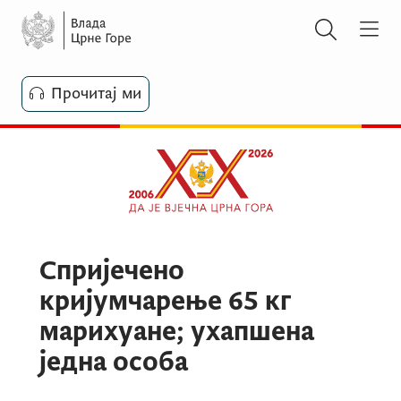
Прочитај ми
Спријечено
кријумчарење 65 кг
марихуане; ухапшена
једна особа