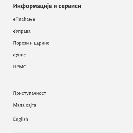
Информације и сервиси
eПлаћање
еУправа
Порези и царине
eУпис
ИРМС
Приступачност
Мапа сајта
English