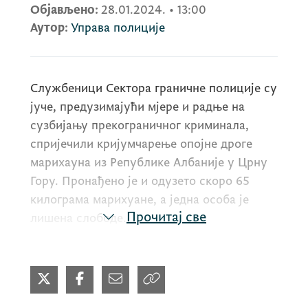
Објављено:
28.01.2024.
•
13:00
Аутор:
Управа полиције
Службеници Сектора граничне полиције су
јуче, предузимајући мјере и радње на
сузбијању прекограничног криминала,
спријечили кријумчарење опојне дроге
марихауна из Републике Албаније у Црну
Гору. Пронађено је и одузето скоро 65
килограма марихуане, а једна особа је
Прочитај све
лишена слободе.
Наиме, припадници граничне полиције су
јуче у јутарњим уочили два лица како
пјешачком стазом са територије Републике