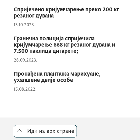
Спријечено кријумчарење преко 200 кг
резаног дувана
Лице, возило и опојна дрога су предати
службеницима Одјељења безбједности
13.10.2023.
Подгорице, који су по налогу државног
Гранична полиција спријечила
тужиоца у Вишем државном тужилаштву у
кријумчарење 668 кг резаног дувана и
Подгорици лишили слободе Н.П. због
7.500 паклица цигарете;
сумње да је извршио кривично дјело
28.09.2023.
неовлашћена производња, држање и
Пронађена плантажа марихуане,
стављање у промет опојних дрога.
ухапшене двије особе
15.08.2022.
Иди на врх стране