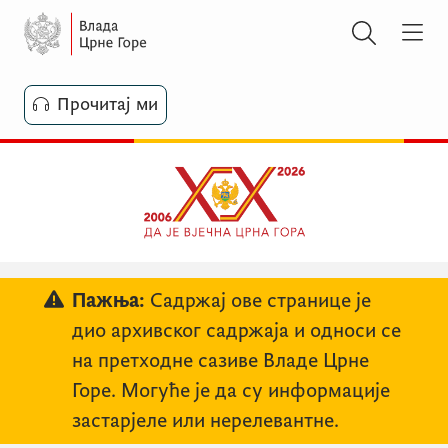
Прочитај ми
Пажња:
Садржај ове странице је
дио архивског садржаја и односи се
на претходне сазиве Владе Црне
Горе. Могуће је да су информације
застарјеле или нерелевантне.