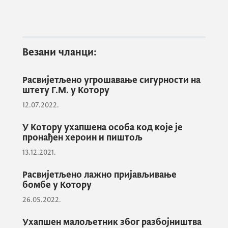
марихуане и једну таблету екстазија, док је
контролом
M.W.S.
(48) полиција пронашла
три паковања марихуане.
Везани чланци:
О догађају је обавијештен државни
Расвијетљено угрошавање сигурности на
тужилац у Вишем државном тужилаштву у
штету Г.М. у Котору
Подгорици који је наложио да му се
12.07.2022.
предмет у вези Ј.Ч. достави на оцјену и
мишљење а да у радњама
M.W.S.
нема
У Котору ухапшена особа код које је
пронађен хероин и пиштољ
елемената кривичног дјела. Полиција је
против М.W.С. поднијела прекршајну
13.12.2021.
пријаву због почињеног прекршаја из
Расвијетљено лажно пријављивање
Закона о спречавању злоупотреба дрога.
бомбе у Котору
26.05.2022.
Такође, 10. септембра полиција у Котору
Ухапшен малољетник због разбојништва