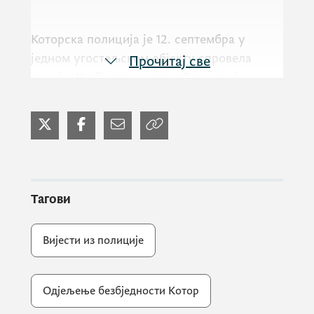
Которска полиција је 12. септембра у
једном угостељском објекту спровела
Прочитај све
рацију. У објекту су пронађене двије
пушке, сигнални пиштољ и муниција. Због
наведеног оружја слободе је лишен
власник објекта Б.П. (30) из Котора, а
њему се на терет ставља кривично дјело
недозвољено држање оружја и
експлозивних материја.
Тагови
Вијести из полиције
У истом објекту током рације код два лица
су пронађени наркотици. Полицијски
службеници су контролом Ј.Ч. (38) из
Одјељење безбједности Котор
Котора пронашли по паковање кокаина и