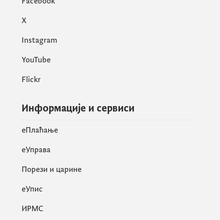
Facebook
X
Instagram
YouTube
Flickr
Информације и сервиси
eПлаћање
еУправа
Порези и царине
eУпис
ИРМС