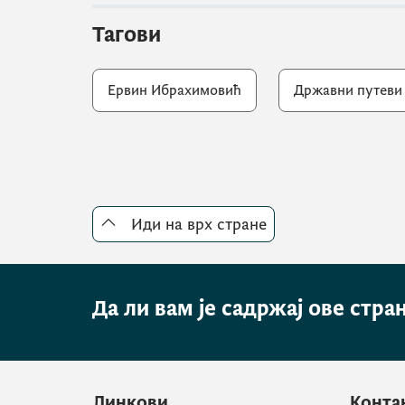
Тагови
Ервин Ибрахимовић
Државни путеви
Иди на врх стране
Да ли вам је садржај ове стра
Линкови
Конта