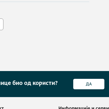
нице био од користи?
ДА
кт
Информације и серв