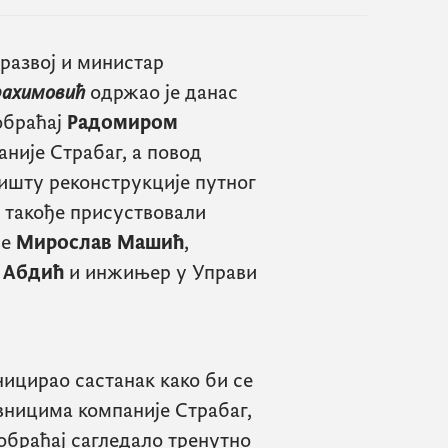
развој и министар
рахимовић
одржао је данас
обраћај
Радомиром
није Страбаг, а повод
ишту реконструкције путног
 такође присуствовали
ве
Мирослав Машић
,
 Абдић
и инжињер у Управи
ницирао састанак како би се
вницима компаније Страбаг,
обраћај сагледало тренутно