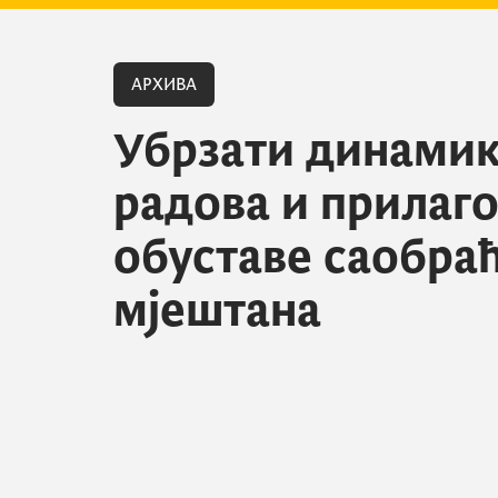
АРХИВА
Убрзати динами
радова и прилаг
обуставе саобраћ
мјештана