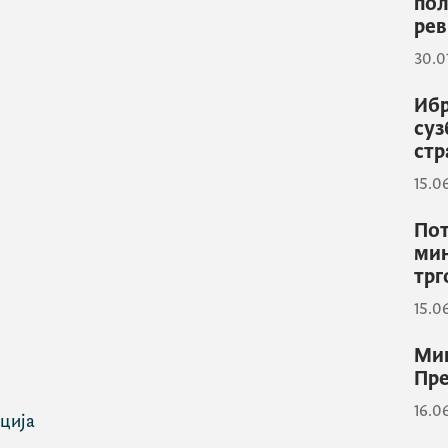
пол
рев
30.0
Ибр
суз
стр
15.0
Пот
мин
трг
15.0
Мин
Пре
16.0
ција