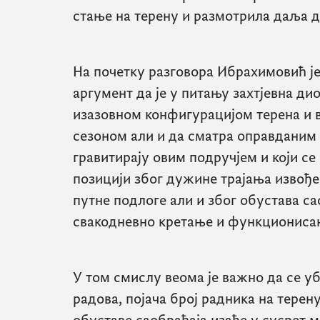
стање на терену и размотрила даља 
На почетку разговора Ибрахимовић је
аргумент да је у питању захтјевна ди
изазовном конфигурацијом терена и 
сезоном али и да сматра оправданим
гравитирају овим подручјем и који се
позицији због дужине трајања извођ
путне подлоге али и због обустава са
свакодневно кретање и функциониса
У том смислу веома је важно да се 
радова, појача број радника на тере