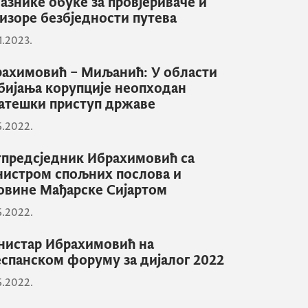
азнике обуке за провјериваче и
изоре безбједности путева
1.2023.
ахимовић – Миљанић: У области
бијања корупције неопходан
атешки приступ државе
6.2022.
предсједник Ибрахимовић са
истром спољних послова и
овине Мађарске Сијартом
6.2022.
истар Ибрахимовић на
спанском форуму за дијалог 2022
6.2022.