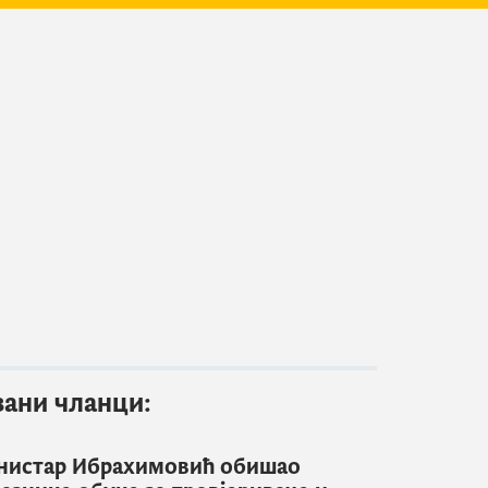
зани чланци:
нистар Ибрахимовић обишао