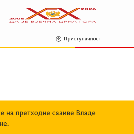
Приступачност
се на претходне сазиве Владе
не.