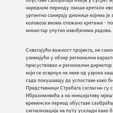
обуставе саобраћаја изађе у сусрет м
наредном периоду лакше кретало ово
ургентно санирају дионице којима је
коловоза веома отежано кретање - пор
министар упутио извођачима радова.
Схватајући важност пројекта, не само
узимајући у обзир регионални каракте
присуствовао и регионални директор
који се осврнуо на неке од узрока ка
сада покушавају да успоставе како б
Представници Страбага сагласни су 
Ибрахимовића а на иницијативу мјешт
временски период обуставе саобраћа
сигнализација на путу усклади како 