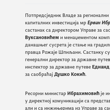
Потпредсједник Владе за регионални 
капиталних инвестиција мр
Ервин Иб
састанак са директором Управе за са
Вуксановићем
и менаџементом компа
данашњег сусрета је стање на градил
правца Рожаје Шпиљани. Састанку су
генерални директор за државне путе
инспектор за државне путеве
Еднанд
за саобраћај
Душко Кокић
.
Ресорни министар
Ибрахимовић
је и
у директној комуникацији са предста
али и са инжињерима из Управе за са