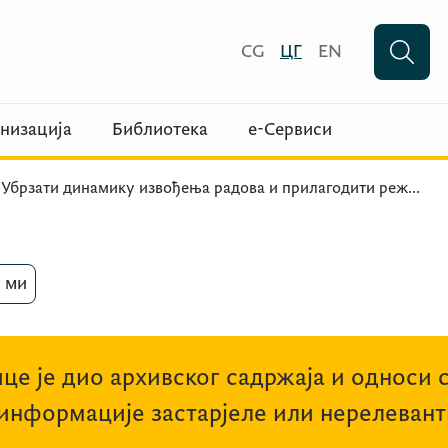
CG
ЦГ
EN
низација
Библиотека
е-Сервиси
Убрзати динамику извођења радова и прилагодити реж
...
 ми
це је дио архивског садржаја и односи 
 информације застарјеле или нерелевант