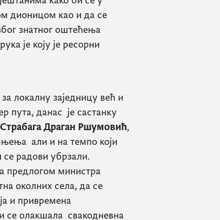
јештанима како би се у
м дионицом као и да се
 због знатног оштећења
ука је коју је ресорни
 за локалну заједницу већ и
р пута, данас је састанку
Страбага
Драган Ршумовић
,
шњења али и на темпо који
и се радови убрзали.
са предлогом министра
на околних села, да се
ја и привремена
би се олакшала свакодневна