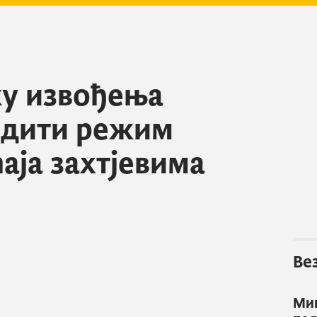
ку извођења
одити режим
аја захтјевима
Ве
Ми