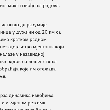
динамика извођења радова.
 истакао да разумије
оница у дужини од 20 км са
вема кратком радном
 незадовљство мјештана који
 налазе у незавидној
ења радова и лошег стања
обраћаја које им отежава
ње.
убрза динамика извођења
ну и измјеном режима