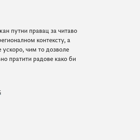
жан путни правац за читаво
регионалном контексту, а
 ускоро, чим то дозволе
вно пратити радове како би