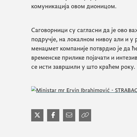
комуникација овом дионицом.
Саговорници су сагласни да је ово ва
подручје, на локалном нивоу али и у 
менаџмет компаније потврдио је да ће
временске прилике појачати и интези
се исти завршили у што краћем року.