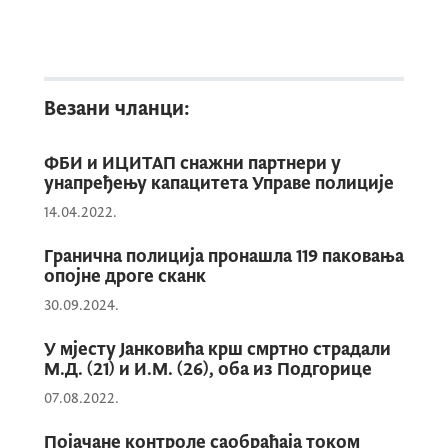
ФРОНТЕX-а, утврђено је да се ради о
фалсификованој возачкој дозволи.
О догађају је обавијештен дежурни
Везани чланци:
државни тужилац у Основном државном
тужилаштву у Подгорици, по чијем је
ФБИ и ИЦИТАП снажни партнери у
унапређењу капацитета Управе полиције
налогу, након прикупљених обавјештења,
украјински држављанин лишен слободе
14.04.2022.
због постојања основа сумње да је
Гранична полиција пронашла 119 паковања
извршио кривично дјело фалсификовање
опојне дроге сканк
исправе.
30.09.2024.
У мјесту Јанковића крш смртно страдали
М.Д. (21) и И.М. (26), оба из Подгорице
07.08.2022.
Појачане контроле саобраћаја током