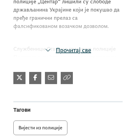
полиције „Центар“ лишили су слободе
држављанина Украјине који је покушао да
пређе гранични прелаз са
фалсификованом возачком дозволом.
Службеници Станице граничне полиције
Прочитај све
Подгорица су јуче на граничном прелазу
Божај контролисали О.Д. (32),
држављанина Украјине, који је управљао
путничким моторним возилом марке „Ауди
А5“, украјинских регистарских ознака.
Тагови
Извршеном детаљном граничном
контролом, на другој линији граничних
Вијести из полиције
провјера, у сарадњи са службеником