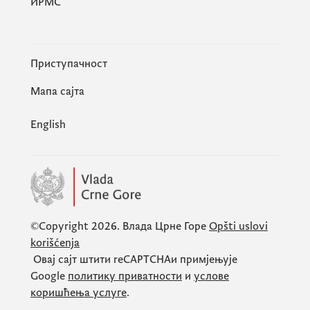
ИРМС
Приступачност
Мапа сајта
English
©Copyright 2026.
Влада Црне Горе
Opšti uslovi
korišćenja
Овај сајт штити
reCAPTCHA
и примјењује
Google
политику приватности
и
услове
коришћења услуге
.