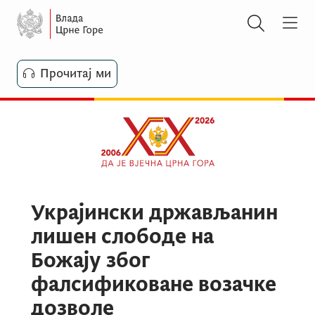
Прочитај ми
Украјински држављанин
лишен слободе на
Божају због
фалсификоване возачке
дозволе