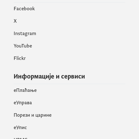
Facebook
X
Instagram
YouTube
Flickr
Информације и сервиси
eПлаћање
еУправа
Порези и царине
eУпис