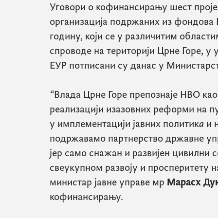
Уговори о кофинансирању шест прој
организација подржаних из фондова Е
годину, који се у различитим области
спроводе на територији Црне Горе, у 
ЕУР
потписани су данас у Министарст
“
Влада Црне Горе препознаје НВО као
реализацији изазовних реформи на пу
у
имплементацији јавних политик
а
и 
подржавамо партнерство државне упр
јер само снажан и развијен цивилни 
свеукупном развоју и просперитету на
министар јавне управе мр
Марасх Дук
кофинансирању.