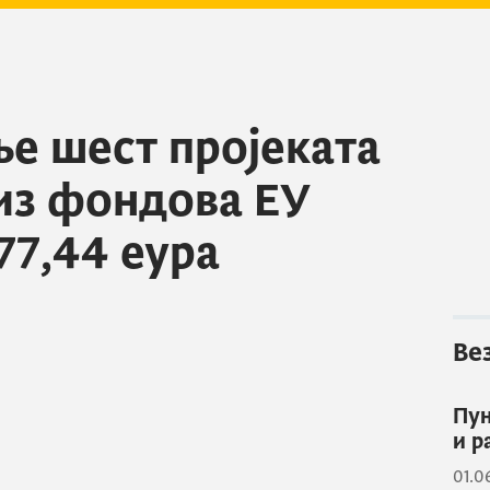
е шест пројеката
из фондова ЕУ
77,44 еура
Ве
Пун
и р
01.0