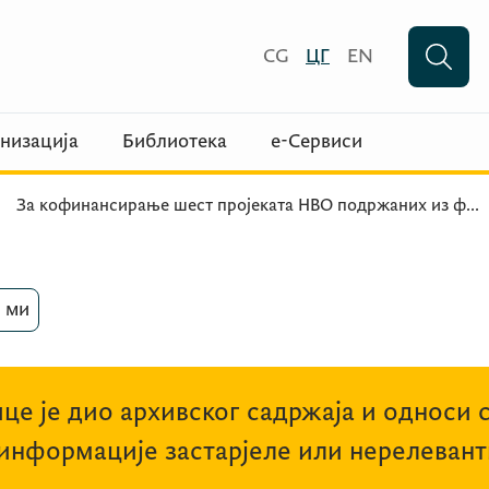
CG
ЦГ
EN
низација
Библиотека
е-Сервиси
За кофинансирање шест пројеката НВО подржаних из ф
...
 ми
це је дио архивског садржаја и односи 
 информације застарјеле или нерелевант