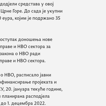
 додјели средстава у овој
 Црне Горе. До сада је укупни
 еура, којим је подржано 35
 поступак доношења нове
праве и НВО сектора за
 закона о НВО ради
праве и НВО сектора.
 о НВО, расписало јавни
кофинансирање пројеката и
, 20. јануара текуће године,
м планирана расподјела
 до 1. децембра 2022.