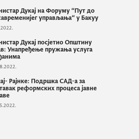
истар Дукај на Форуму “Пут до
савременијег управљања“ у Бакуу
2.2022.
истар Дукај посјетио Општину
в: Унапређење пружања услуга
ђанима
8.2022.
ај- Рајнке: Подршка САД-а за
тавак реформских процеса јавне
аве
5.2022.