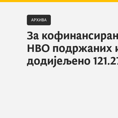
АРХИВА
За кофинансирањ
НВО подржаних 
додијељено 121.2