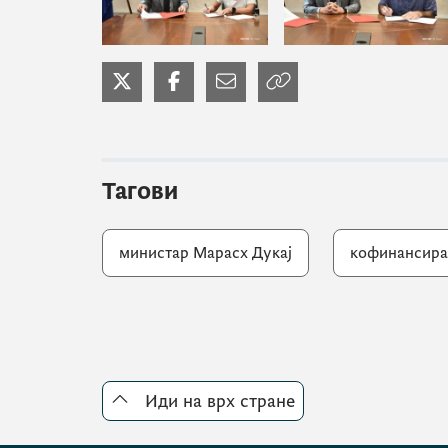
Тагови
министар Марасх Дукај
кофинансира
Иди на врх стране