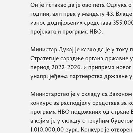
Он је истакао да је ово пета Одлука о
години, али прва у мандату 43. Владе
износ додијељених средстава 355.000
пројеката и програма НВО.
Министар Дукај је казао да је у току
Стратегије сарадње органа државне у
период 2022-2026. и припрема новог
унапријеђења партнерства државне у
Министарство је у складу са Законом
конкурс за расподјелу средстава за 
програма НВО подржаних од стране ЕУ
а којим је у складу с текућим буџето
1.010.000,00 еура. Конкурс је отворен