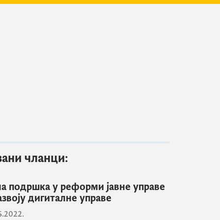
зани чланци:
а подршка у реформи јавне управе
азвоју дигиталне управе
6.2022.