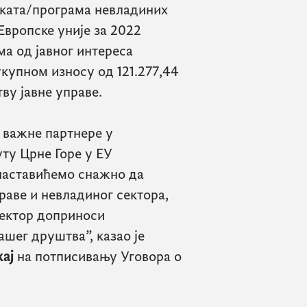
еката/програма невладиних
вропске уније за 2022
ма од јавног интереса
укупном износу од 121.277,44
ву јавне управе.
 важне партнере у
ту Црне Горе у ЕУ
наставићемо снажно да
аве и невладиног сектора,
сектор доприноси
шег друштва”, казао је
ај
на потписивању Уговора о