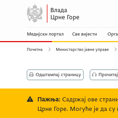
Медијски портал
Све вијести
Орга
Почетна
Министарство јавне управе
Одштампај страницу
Прочитај
Пажња:
Садржај ове страни
Црне Горе. Могуће је да су