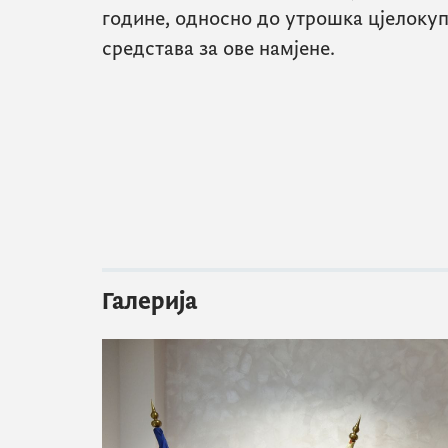
године, односно до утрошка цјелоку
средстава за ове намјене.
Галерија