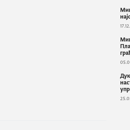
Мин
нај
17.1
Мин
Пла
гра
05.0
Дук
нас
упр
25.0