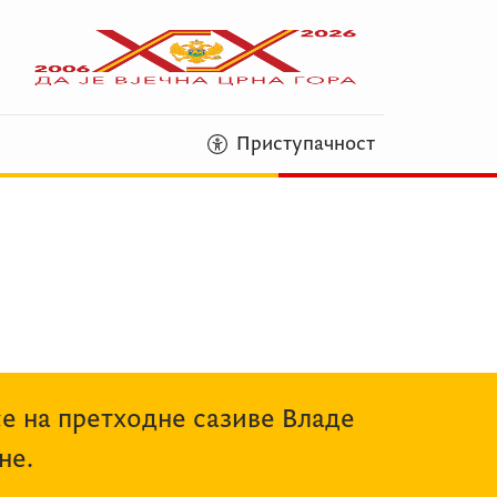
Приступачност
се на претходне сазиве Владе
не.