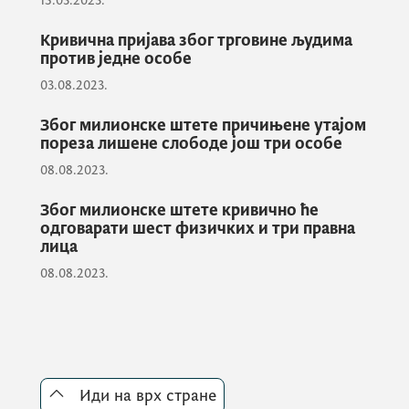
15.03.2023.
тужиоцима на даљу надлежност због
сумње да је извршио кривична дјела
Кривична пријава због трговине људима
против једне особе
разбојништво и одузимање возила.
03.08.2023.
Због милионске штете причињене утајом
Возила су пронађена и враћена
пореза лишене слободе још три особе
власницима.
08.08.2023.
Због милионске штете кривично ће
одговарати шест физичких и три правна
лица
08.08.2023.
Иди на врх стране