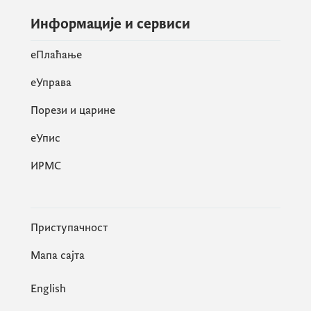
Информације и сервиси
eПлаћање
еУправа
Порези и царине
eУпис
ИРМС
Приступачност
Мапа сајта
English