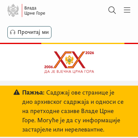
Прочитај ми
Пажња:
Садржај ове странице је
дио архивског садржаја и односи се
на претходне сазиве Владе Црне
Горе. Могуће је да су информације
застарјеле или нерелевантне.