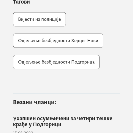
Тагови
Херцег Новог у овом периоду.
Вијести из полиције
Такође, сумњичи се и за два разбојништва
у Херцег Новом, извршена у јануару на
Одјељење безбједности Херцег Нови
штету једног малопродајног објекта у
Игалу и пословнице Поште Црне Горе у
Кумбору.
Одјељење безбједности Подгорица
Н.Ђ. је, како се сумња, из малопродајног
објекта у Игалу отуђио 8.000 еура, док је
из пословнице Поште отуђио 1.500 еура.
Везани чланци:
Ухапшен осумњичени за четири тешке
Идентификован је, лишен слободе и данас
крађе у Подгорици
ће бити приведен поступајућим