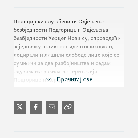
Полицијски службеници Одјељења
безбједности Подгорица и Одјељења
безбједности Херцег Нови су, спроводећи
заједничку активност идентификовали,
лоцирали и лишили слободе лице које се
сумњичи за два разбојништва и седам
одузимања возила на територији
Прочитај све
Подгорице и Херцег Новог.
Ухапшен је Н.Ђ. (39) који је у Подгорици,
како се сумња, у шест наврата извршио
одузимање возила од оштећених лица од 1.
до 14. марта, док је једно кривично дјело
одузимање возила извршио на територији