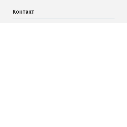
Контакт
Питајте владу
PR контакт
Друштвене мреже
Facebook
X
Instagram
YouTube
Flickr