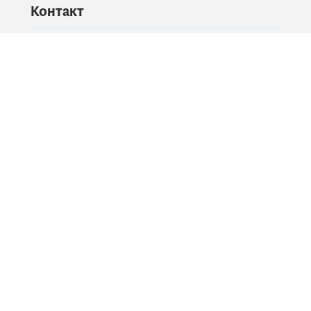
Контакт
Питајте владу
PR контакт
Друштвене мреже
Facebook
X
Instagram
YouTube
Flickr
Информације и сервиси