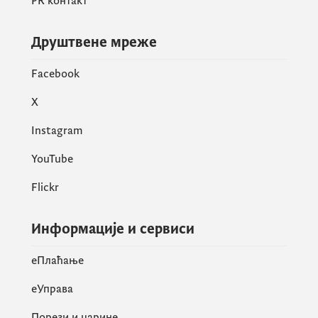
PR контакт
Друштвене мреже
Facebook
X
Instagram
YouTube
Flickr
Информације и сервиси
eПлаћање
еУправа
Порези и царине