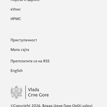
eУпис
ИРМС
Приступачност
Мапа сајта
Претплатите се на RSS
English
©Copyright 2026.
Влада Црне Горе
Opšti uslovi