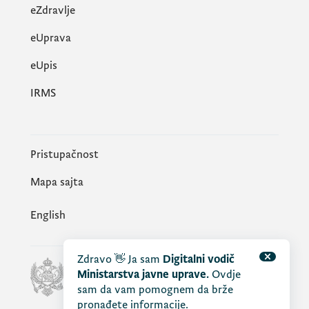
DIGITALNOG DRUŠTVA I MEDIJA
eZdravlje
eUprava
еUpis
IRMS
Pristupačnost
Mapa sajta
English
Zdravo 👋 Ja sam
Digitalni vodič
Ministarstva javne uprave.
Ovdje
sam da vam pomognem da brže
pronađete informacije.