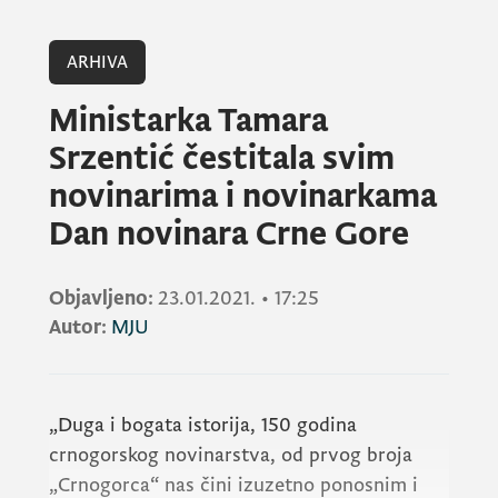
ARHIVA
Ministarka Tamara
Srzentić čestitala svim
novinarima i novinarkama
Dan novinara Crne Gore
Objavljeno:
23.01.2021.
•
17:25
Autor:
MJU
„Duga i bogata istorija, 150 godina
crnogorskog novinarstva, od prvog broja
„Crnogorca“ nas čini izuzetno ponosnim i