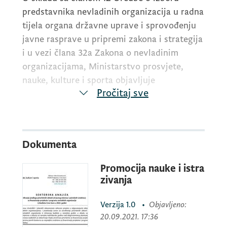
predstavnika nevladinih organizacija u radna
tijela organa državne uprave i sprovođenju
javne rasprave u pripremi zakona i strategija
i u vezi člana 32a Zakona o nevladinim
organizacijama, Ministarstvo prosvjete,
nauke, kulture i sporta objavljuje
Pročitaj sve
Javni poziv
Dokumenta
Zainteresovanim nevladinim organizacijama
Promocija nauke i istra
za konsultacije u cilju utvrđivanja prijedloga
zivanja
prioritetnih oblasti od javnog interesa i
potrebnih sredstava za finansiranje
Verzija
1.0
•
Objavljeno
:
projekata i programa nevladinih organizacija
20.09.2021. 17:36
iz državnog budžeta u 2022. godini za