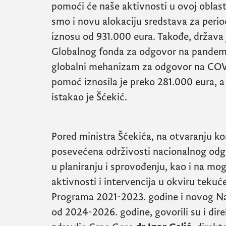
pomoći će naše aktivnosti u ovoj oblast
smo i novu alokaciju sredstava za peri
iznosu od 931.000 eura. Takođe, država
Globalnog fonda za odgovor na pandem
globalni mehanizam za odgovor na
COV
pomoć iznosila je preko 281.000 eura, a
istakao je Šćekić.
Pored ministra Šćekića, na otvaranju ko
posevećena održivosti nacionalnog od
u planiranju i sprovođenju, kao i na mo
aktivnosti i intervencija u okviru tek
Programa 2021-2023. godine i novog N
od 2024-2026. godine, govorili su i dire