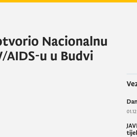
 otvorio Nacionalnu
V/AIDS-u u Budvi
Vez
Dan
01.1
JAV
tij