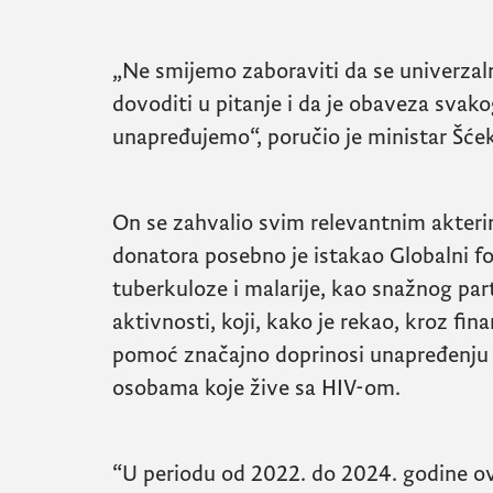
„Ne smijemo zaboraviti da se univerzal
dovoditi u pitanje i da je obaveza svako
unapređujemo“, poručio je ministar Šćek
On se zahvalio svim relevantnim akter
donatora posebno je istakao Globalni f
tuberkuloze i malarije, kao snažnog part
aktivnosti, koji, kako je rekao, kroz fin
pomoć značajno doprinosi unapređenju 
osobama koje žive sa
HIV
-om.
“U periodu od 2022. do 2024. godine o