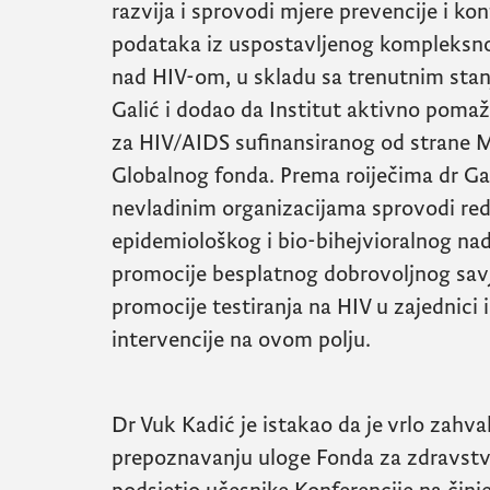
razvija i sprovodi mjere prevencije i ko
podataka iz uspostavljenog kompleksn
nad
HIV
-om, u skladu sa trenutnim stan
Galić i dodao da Institut aktivno poma
za
HIV/AIDS
sufinansiranog od strane Mi
Globalnog fonda. Prema roiječima dr Gali
nevladinim organizacijama sprovodi re
epidemiološkog i bio-bihejvioralnog n
promocije besplatnog dobrovoljnog savj
promocije testiranja na
HIV
u zajednici 
intervencije na ovom polju.
Dr Vuk Kadić je istakao da je vrlo zahv
prepoznavanju uloge Fonda za zdravstv