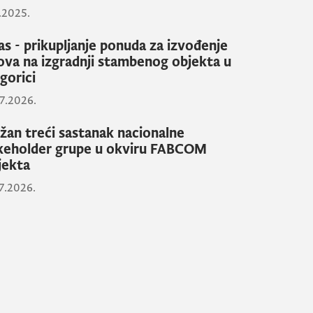
1.2025.
as - prikupljanje ponuda za izvođenje
ova na izgradnji stambenog objekta u
gorici
7.2026.
žan treći sastanak nacionalne
keholder grupe u okviru FABCOM
jekta
7.2026.