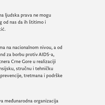
na ljudska prava ne mogu
g od nas da ih štitimo i
ić.
ima na nacionalnom nivou, a od
ond za borbu protiv
AIDS
-a,
nera Crne Gore u realizaciji
ansijsku, stručnu i tehničku
prevencije, tretmana i podrške
va međunarodna organizacija