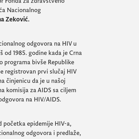
tor Fonda za zdravstveno
uća Nacionalnog
ana Zeković.
 nacionalnog odgovora na
HIV
u
još od 1985. godine kada je Crna
o programa bivše Republike
 je registrovan prvi slučaj
HIV
na činjenicu da je u našoj
na komisija za
AIDS
sa ciljem
 odgovora na
HIV/AIDS
.
od početka epidemije
HIV
-a,
cionalnog odgovora i predlaže,