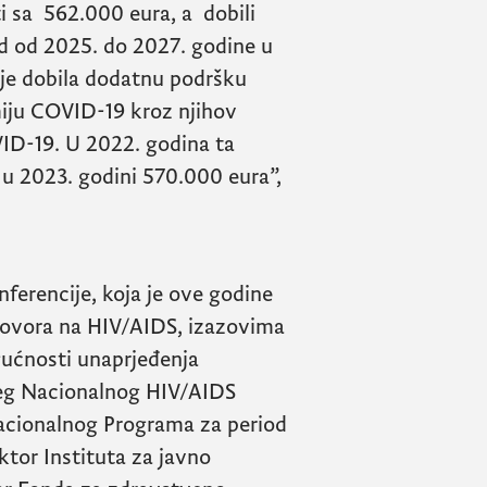
i sa 562.000 eura, a dobili
od od 2025. do 2027. godine u
 je dobila dodatnu podršku
iju
COVID
-19 kroz njihov
ID
-19. U 2022. godina ta
 u 2023. godini 570.000 eura”,
nferencije, koja je ove godine
govora na
HIV/AIDS
, izazovima
gućnosti unaprjeđenja
ućeg Nacionalnog
HIV/AIDS
acionalnog Programa za period
ktor Instituta za javno