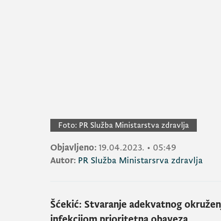
Foto:
PR Služba Ministarstva zdravlja
Objavljeno:
19.04.2023.
•
05:49
Autor:
PR Služba Ministarsrva zdravlja
Šćekić: Stvaranje adekvatnog okruže
infekcijom prioritetna obaveza