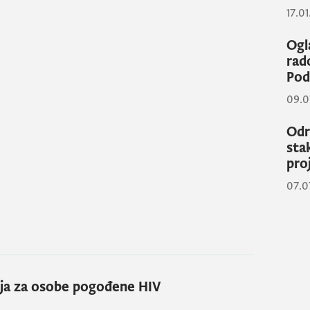
17.0
Ogl
rad
Pod
09.0
Odr
sta
pro
07.0
nja za osobe pogođene
HIV