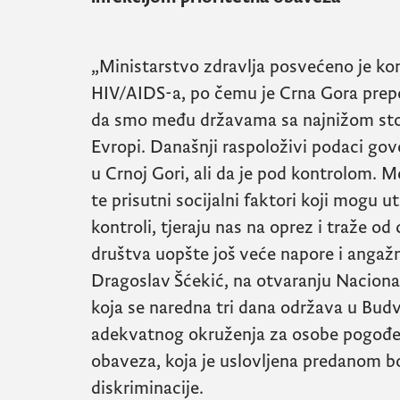
„Ministarstvo zdravlja posvećeno je kon
HIV/AIDS
-a, po čemu je Crna Gora prep
da smo među državama sa najnižom st
Evropi. Današnji raspoloživi podaci govo
u Crnoj Gori, ali da je pod kontrolom. M
te prisutni socijalni faktori koji mogu u
kontroli, tjeraju nas na oprez i traže o
društva uopšte još veće napore i angažm
Dragoslav Šćekić, na otvaranju Naciona
koja se naredna tri dana održava u Budvi
adekvatnog okruženja za osobe pogođ
obaveza, koja je uslovljena predanom b
diskriminacije.