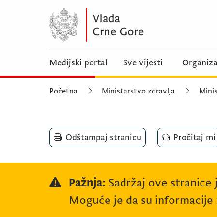
Medijski portal
Sve vijesti
Organiza
Početna
Ministarstvo zdravlja
Minis
Odštampaj stranicu
Pročitaj mi
Pažnja:
Sadržaj ove stranice 
Moguće je da su informacije z