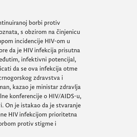
tinuiranoj borbi protiv
oznata, s obzirom na činjenicu
opom incidencije
HIV
-om u
re da je HIV infekcija prisutna
eđutim, infektivni potencijal,
ticati da se ova infekcija otme
d crnogorskog zdravstva i
an, kazao je ministar zdravlja
lne konferencije o
HIV/AIDS
-u,
. On je istakao da je stvaranje
ene
HIV
infekcijom prioritetna
orbom protiv stigme i