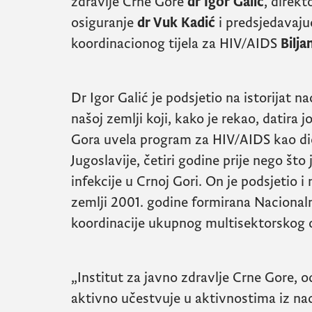
zdravlje Crne Gore
dr Igor Galić
, direk
osiguranje
dr Vuk Kadić
i predsjedavaj
koordinacionog tijela za
HIV/AIDS
Bilj
Dr Igor Galić je podsjetio na istorijat
našoj zemlji koji, kako je rekao, datira 
Gora uvela program za
HIV/AIDS
kao di
Jugoslavije, četiri godine prije nego što
infekcije u Crnoj Gori. On je podsjetio i 
zemlji 2001. godine formirana Nacional
koordinacije ukupnog multisektorskog
„Institut za javno zdravlje Crne Gore, 
aktivno učestvuje u aktivnostima iz na