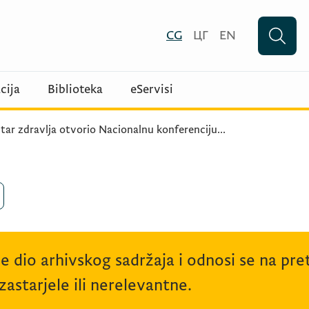
CG
ЦГ
EN
cija
Biblioteka
eServisi
tar zdravlja otvorio Nacionalnu konferenciju
...
je dio arhivskog sadržaja i odnosi se na p
astarjele ili nerelevantne.