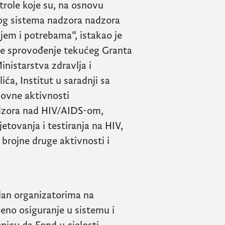
ntrole koje su, na osnovu
og sistema nadzora nadzora
jem i potrebama“, istakao je
že sprovođenje tekućeg Granta
nistarstva zdravlja i
ća, Institut u saradnji sa
dovne aktivnosti
adzora nad
HIV/AIDS
-om,
etovanja i testiranja na
HIV
,
i brojne druge aktivnosti i
alan organizatorima na
eno osiguranje u sistemu i