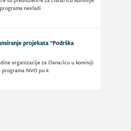
i/e su predloženi/e za člana/icu Komisije
a/programa nevladi
nsiranje projekata "Podrška
ine organizacije za člana/icu u komisiji
a i programa NVO po k