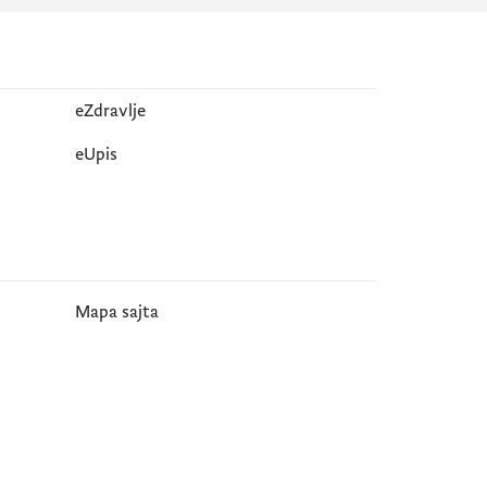
eZdravlje
еUpis
Mapa sajta