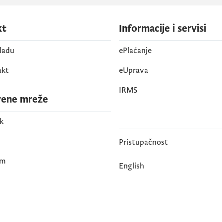
kt
Informacije i servisi
vladu
ePlaćanje
akt
eUprava
IRMS
vene mreže
k
Pristupačnost
am
English