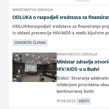
MINISTARSTVO ZDRAVLJA
ODLUKA o raspodjeli sredstava za finansira
ODLUKAoraspodjeli sredstava za finansiranje proj
iz oblasti prevencije HIV/AIDS-a među ključnim p
GENERIČKI ČLANAK
MINISTARSTVO ZDRAVLJA
Ministar zdravlja otvor
HIV/AIDS-u u Budvi
Šćekić: Stvaranje adekvat
infekcijom prioritetna oba
kontinuiranoj borbi
19.04.2023.
VIJESTI