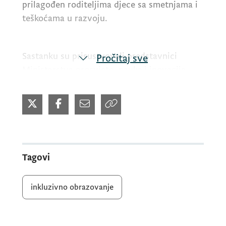
prilagođen roditeljima djece sa smetnjama i
teškoćama u razvoju.
Sastanku su prisustvovali predstavnici
Pročitaj sve
Ministarstva prosvjete, nauke i inovacija,
UNICEF-a, Delegacije Evropske unije, kao i
partneri iz obrazovnog i zdravstvenog
sektora.
Tagovi
inkluzivno obrazovanje