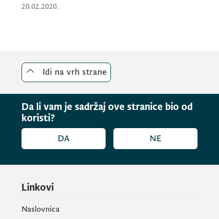
20.02.2020.
Idi na vrh strane
Da li vam je sadržaj ove stranice bio od
koristi?
Rezultati pilotiranja programa u opštinama
DA
NE
Bar, Podgorica, Berane i Bijelo Polje jasno
pokazuju da program donosi vidljive
promjene – roditelji izvještavaju o
poboljšanim praksama roditeljstva,
Linkovi
smanjenom stresu i većem samopouzdanju,
dok djeca pokazuju napredak u emocionalnoj
Naslovnica