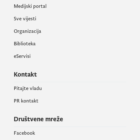
stabilnosti i ponašanju.
Medijski portal
Sve vijesti
Program „Brižne porodice“ pokazao je da
Organizacija
ulaganje u roditelje znači ulaganje u djecu,
porodicu i društvo – jer podrška roditeljima
Biblioteka
nije luksuz, već preduslov za kvalitetno i
eServisi
inkluzivno obrazovanje svakog djeteta.
Kontakt
Pitajte vladu
PR kontakt
Društvene mreže
Facebook