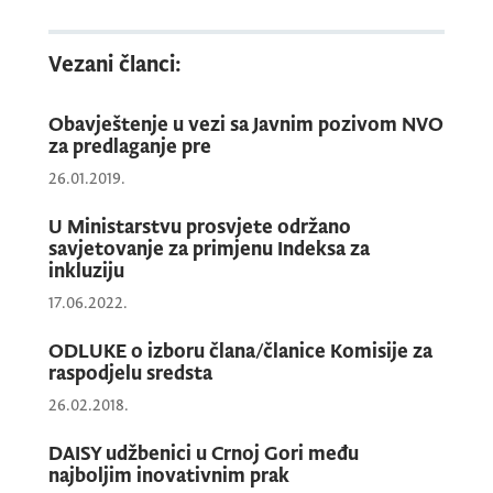
Vezani članci:
Obavještenje u vezi sa Javnim pozivom NVO
za predlaganje pre
VD Generalnog direktora Direktorata za
obrazovanje i vaspitanje pripadnika
26.01.2019.
manjinskih naroda i drugih manjinskih
U Ministarstvu prosvjete održano
nacionalnih zajednica Dragan Mijušković
savjetovanje za primjenu Indeksa za
istakao je da ovaj program predstavlja važan
inkluziju
iskorak u zajedničkim naporima da svako
17.06.2022.
dijete u Crnoj Gori ima mogućnost da raste,
ODLUKE o izboru člana/članice Komisije za
uči i razvija se u podržavajućem porodičnom
raspodjelu sredsta
okruženju.
26.02.2018.
DAISY udžbenici u Crnoj Gori među
najboljim inovativnim prak