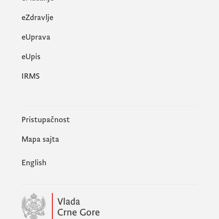
eZdravlje
eUprava
еUpis
IRMS
Pristupačnost
Mapa sajta
English