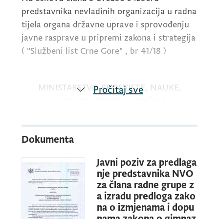
predstavnika nevladinih organizacija u radna
tijela organa državne uprave i sprovođenju
javne rasprave u pripremi zakona i strategija
( "Službeni list Crne Gore" , br 41/18 )
MINISTARSTVO PROSVJETE, NAUKE,
Pročitaj sve
KULTURE I SPORTA UPUĆUJE
JAVNI POZIV
Dokumenta
Javni poziv za predlaga
nje predstavnika NVO
ZA PREDLAGANJE PREDSTAVNIKA/CE
za člana radne grupe z
NEVLADINE ORGANIZACIJE ZA ČLANA /CU
a izradu predloga zako
RADNE GRUPE ZA IZRADU PREDLOGA
na o izmjenama i dopu
ZAKONA O IZMJENAMA I DOPUNAMA
nama zakona o gimnaz