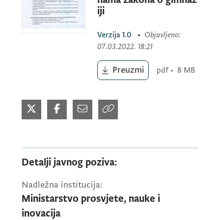
ZAKONA O GIMNAZIJI
iji
Verzija
1.0
•
Objavljeno
:
Javno poziv sa detaljnim informacijama
07.03.2022. 18:21
možete preuzeti u nastavku.
Preuzmi
pdf
•
8 MB
Detalji javnog poziva:
Nadležna institucija:
Ministarstvo prosvjete, nauke i
inovacija