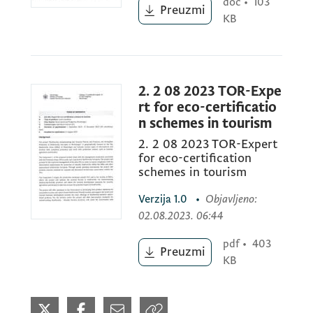
doc
•
103
pomoću instrumenata prostornog planiranja
Preuzmi
KB
promovisati konkretna rješenja za očuvanje
važnog i nezaštićenog biodiverziteta van
zaštićenih područja. Komponenta 2 se
fokusira na proizvodne oblasti van
2. 2 08 2023 TOR-Expe
zaštićenih područja koje se nalaze u blizini
rt for eco-certificatio
n schemes in tourism
ključnih područja biodiverziteta, u kojima će
se projekat baviti sektorskim prijetnjama
2. 2 08 2023 TOR-Expert
for eco-certification
biodiverzitetu i to kroz integrisanje prakse
schemes in tourism
koja je prilagođena biodiverzitetu i
adaptacijom sektorskih scenarija razvoja za
Verzija
1.0
•
Objavljeno
:
02.08.2023. 06:44
turizam, šumarstvo i poljoprivredu da bi se
uzeli u obzir potencijalni uticaji na
pdf
•
403
Preuzmi
biodiverzitet.
KB
Lokalni ekspert će biti angažovan po