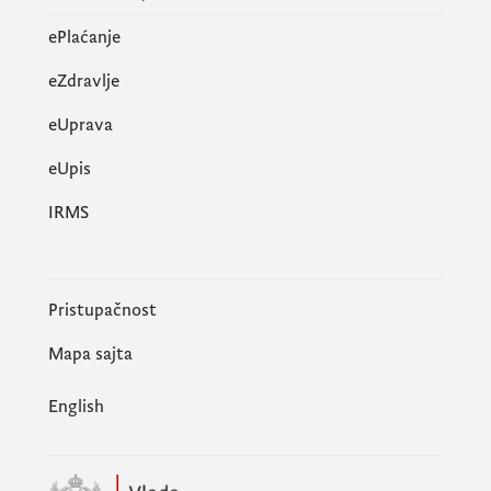
ePlaćanje
eZdravlje
eUprava
еUpis
IRMS
Pristupačnost
Mapa sajta
English