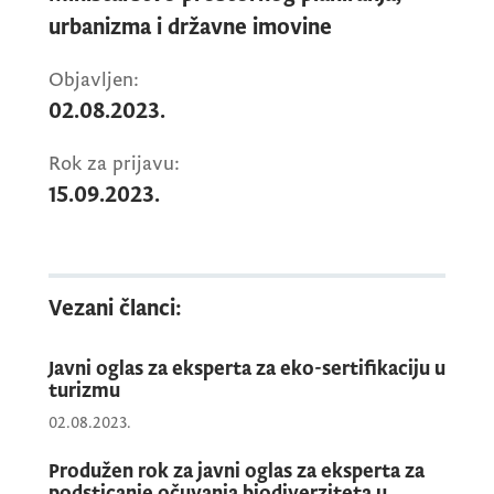
Rok za dostavljanje prijava je produžen te se
urbanizma i državne imovine
prijave dostavljaju najkasnije do 28. avgusta
2023. godine do 12:00 časova.
Objavljen:
02.08.2023.
Rok za prijavu:
15.09.2023.
Vezani članci:
Javni oglas za eksperta za eko-sertifikaciju u
turizmu
02.08.2023.
Produžen rok za javni oglas za eksperta za
podsticanje očuvanja biodiverziteta u