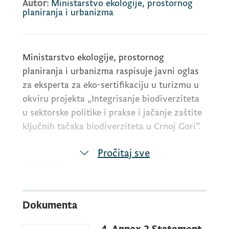
Autor:
Ministarstvo ekologije, prostornog
planiranja i urbanizma
Ministarstvo ekologije, prostornog
planiranja i urbanizma raspisuje javni oglas
za eksperta za eko-sertifikaciju u turizmu u
okviru projekta „Integrisanje biodiverziteta
u sektorske politike i prakse i jačanje zaštite
ključnih tačaka biodiverziteta u Crnoj Gori”.
Pročitaj sve
O projektu
Projekat „Integrisanje biodiverziteta u
Dokumenta
sektorske politike i prakse i jačanje zaštite