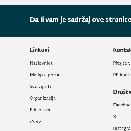
Da li vam je sadržaj ove stranice
Linkovi
Konta
Naslovnica
Pitajte 
Medijski portal
PR kont
Sve vijesti
Društ
Organizacija
Faceboo
Biblioteka
X
eServisi
Instagr