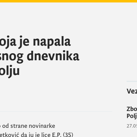
ja je napala
snog dnevnika
olju
Vez
Zbo
Pol
no od strane novinarke
27.0
ković da ju je lice E.P. (35)