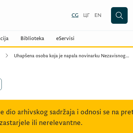
CG
ЦГ
EN
cija
Biblioteka
eServisi
Uhapšena osoba koja je napala novinarku Nezavisnog
...
je dio arhivskog sadržaja i odnosi se na p
astarjele ili nerelevantne.