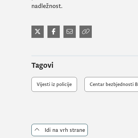
nadležnost.
Tagovi
Vijesti iz policije
Centar bezbjednosti Bi
Idi na vrh strane