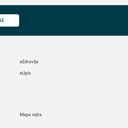
NE
eZdravlje
еUpis
Mapa sajta