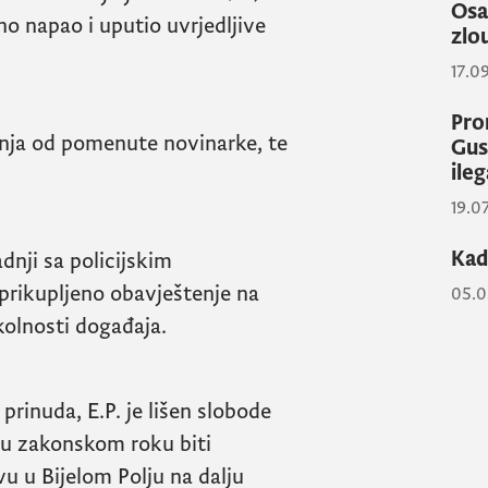
Osa
no napao i uputio uvrjedljive
zlo
17.0
Pro
tenja od pomenute novinarke, te
Gus
ile
19.0
Kad
dnji sa policijskim
 prikupljeno obavještenje na
05.0
kolnosti događaja.
prinuda, E.P. je lišen slobode
 u zakonskom roku biti
 u Bijelom Polju na dalju