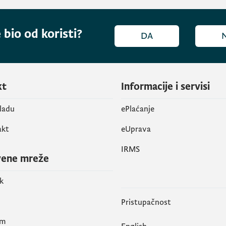
 bio od koristi?
DA
kt
Informacije i servisi
vladu
ePlaćanje
akt
eUprava
IRMS
vene mreže
k
Pristupačnost
am