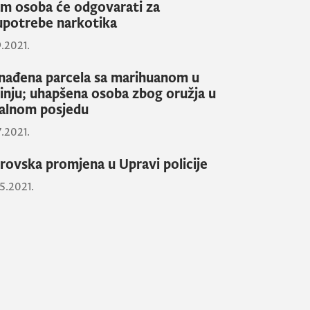
m osoba će odgovarati za
upotrebe narkotika
9.2021.
nađena parcela sa marihuanom u
inju; uhapšena osoba zbog oružja u
galnom posjedu
7.2021.
rovska promjena u Upravi policije
5.2021.