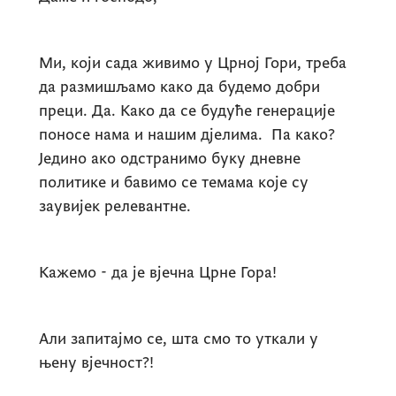
Ми, који сада живимо у Црној Гори, треба
да размишљамо како да будемо добри
преци. Да. Како да се будуће генерације
поносе нама и нашим дјелима. Па како?
Једино ако одстранимо буку дневне
политике и бавимо се темама које су
заувијек релевантне.
Кажемо - да је вјечна Црне Гора!
Али запитајмо се, шта смо то уткали у
њену вјечност?!