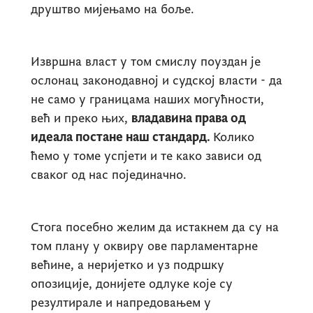
друштво мијењамо на боље.
Извршна власт у том смислу поуздан је
ослонац законодавној и судској власти - да
не само у границама наших могућности,
већ и преко њих,
владавина права од
идеала постане наш стандард.
Колико
ћемо у томе успјети и те како зависи од
сваког од нас појединачно.
Стога посебно желим да истакнем да су на
том плану у оквиру ове парламентарне
већине, а неријетко и уз подршку
опозиције, донијете одлуке које су
резултирале и напредовањем у