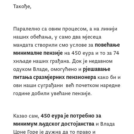
Такође,
Паралелно са овим процесом, а на линији
наших обећања, у само два мјесеца
мандата створили смо услове за
повећање
минималне пензије
на 450 еура и то за 74
хиљаде наших грађана. Док је недавном
одуком Владе, омогућено и
рјешавање
питања сразмјерних пензионера
како би и
ови наши суграђани већ почетком наредне
године добили увећане пензије.
Казао сам,
450 еура је потребно за
минимум људског достојанства
и Влада
Црне Горе је дужна да то право и