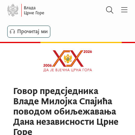
Прочитај ми
Говор предсједника
Владе Милојка Спајића
поводом обиљежавања
Дана независности Црне
Горе