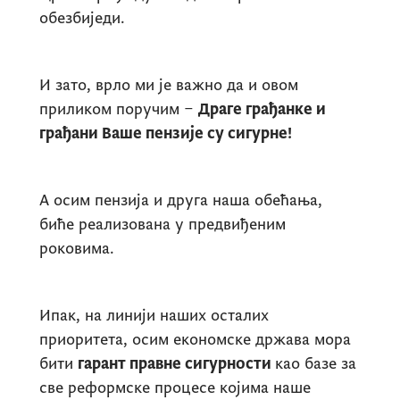
обезбиједи.
И зато, врло ми је важно да и овом
приликом поручим –
Драге грађанке и
грађани Ваше пензије су сигурне!
А осим пензија и друга наша обећања,
биће реализована у предвиђеним
роковима.
Ипак, на линији наших осталих
приоритета, осим економске држава мора
бити
гарант правне сигурности
као базе за
све реформске процесе којима наше