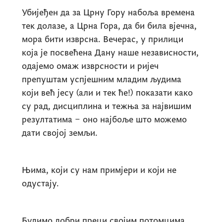
Убијеђен да за Црну Гору набоља времена
тек долазе, а Црна Гора, да би била вјечна,
мора бити изврсна. Вечерас, у прилици
која је посвећена Дану наше независности,
одајемо омаж изврсности и ријеч
препуштам успјешним младим људима
који већ јесу (али и тек ће!) показати како
су рад, дисциплина и тежња за највишим
резултатима – оно најбоље што можемо
дати својој земљи.
Њима, који су нам примјери и који не
одустају.
Будимо добри преци својим потомцима,