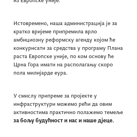
из Европске уније.
Истовремено, наша администрација је за
кратко вријеме припремила врло
амбициозну реформску агенду којом ће
конкурисати за средства у програму Плана
раста Европске уније, по ком основу ће
Црна Гора имати на располагању скоро
пола милијарде еура.
У смислу припреме за пројекте у
инфраструктури можемо рећи да овим
активностима практично полажемо темеље
за бољу будућност и нас и наше дјеце.