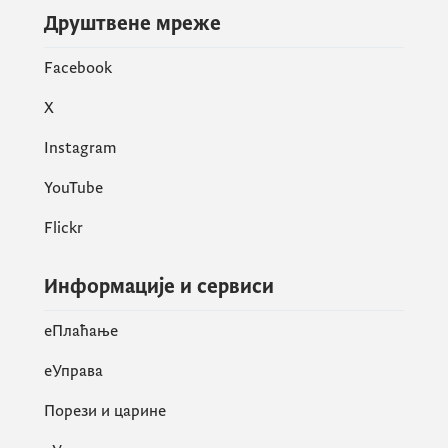
Друштвене мреже
Facebook
X
Instagram
YouTube
Flickr
Информације и сервиси
eПлаћање
еУправа
Порези и царине