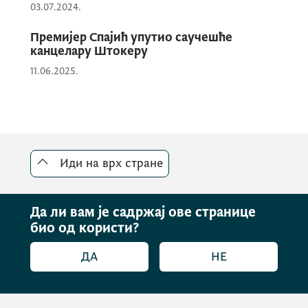
03.07.2024.
Премијер Спајић упутио саучешће
канцелару Штокеру
11.06.2025.
Иди на врх стране
Да ли вам је садржај ове странице
био од користи?
ДА
НЕ