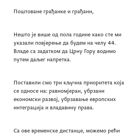
Поштоване грађанке и грађани,
Нешто је више од пола године како сте ми
указали повјерење да будем на челу 44.
Владе са задатком да Црну Гору водимо
путем даљег напретка.
Поставили смо три кључна приоритета која
се односе на: равномјеран, убрзани
економски развој, убрзавање европских
интеграција и владавину права.
Са ове временске дистанце, можемо рећи