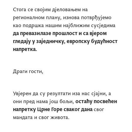
Стога се својим дјеловањем на
регионалном плану, изнова потврђујемо
као подршка нашим најближим сусједима
да превазилазе прошлост и са вјером
гледају у заједничку, европску будућност
напретка.
Драги гости,
Увјерен да су резултати иза нас сјајни, а
они пред нама још бољи,
остаћу посвећен
напретку Црне Горе сваког дана
свог
мандата и свог живота.