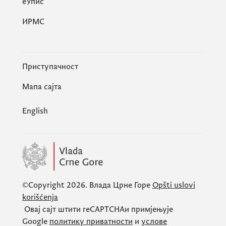
eУпис
ИРМС
Приступачност
Мапа сајта
English
©Copyright 2026.
Влада Црне Горе
Opšti uslovi
korišćenja
Овај сајт штити
reCAPTCHA
и примјењује
Google
политику приватности
и
услове