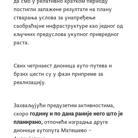
да смо у релативно кратком периоду
постигли запажене резултате на плану
стварања услова за унапређење
саобраћајне инфраструктуре као једног од
кључних предуслова укупног привредног
раста.
Свих четрнаест дионица ауто-путева и
брзих цести су у фази припреме за
реализацију.
Захваљујући предузетим активностима,
скоро
годину и по дана раније него што је
планирано,
отпочеће
изградња друге
дионице аутопута Матешево –