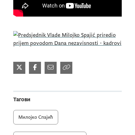
Тагови
Милојко Спајић