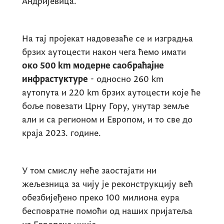
Андријевица.
На тај пројекат надовезаће се и изградња
брзих аутоцести након чега ћемо имати
око 500
km
модерне саобраћајне
инфрастуктуре
- односно 260
km
аутопута и 220
km
брзих аутоцести које ће
боље повезати Црну Гору, унутар земље
али и са регионом и Европом, и то све до
краја 2023. године.
У том смислу неће заостајати ни
жељезница за чију је реконструкцију већ
обезбијеђено преко 100 милиона еура
бесповратне помоћи од наших пријатеља