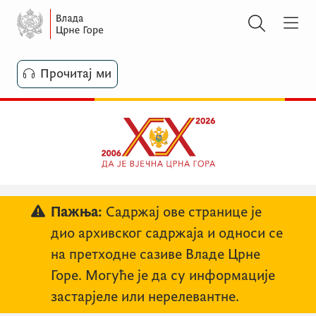
Прочитај ми
Пажња:
Садржај ове странице је
дио архивског садржаја и односи се
на претходне сазиве Владе Црне
Горе. Могуће је да су информације
застарјеле или нерелевантне.