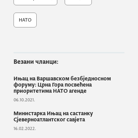
стабилној позицији Црне Горе у
међународној заједници и посебно
НАТО
у процесима учлањења у ЕУ,
истакла је Ињац.
Говорећи о предностима чланства,
министарка Ињац је као најважнији
Везани чланци:
нагласила развој одбрамбеног система и
указала на значај издвајања за одбрану.
Ињац на Варшавском безбједносном
форуму: Црна Гора посвећена
приоритетима НАТО агенде
Не само из разлога што смо се
06.10.2021.
обавезали да ћемо повећати
издвајање за одбрану до 2% до
Министарка Ињац на састанку
Сјеверноатлантског савјета
2024. године, него и због тога
што то са собом носи обавезу
16.02.2022.
модернизовања и унапређивања