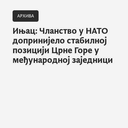
АРХИВА
Ињац: Чланство у НАТО
допринијело стабилној
позицији Црне Горе у
међународној заједници