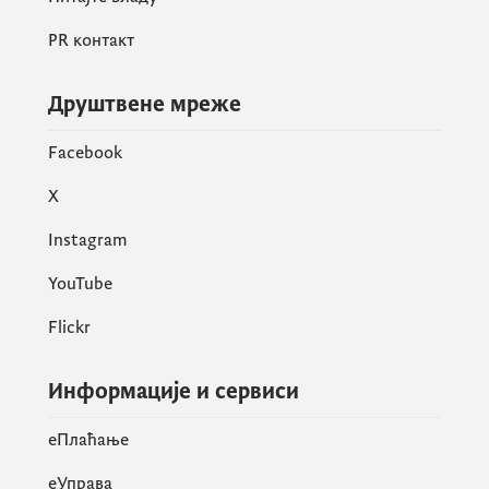
надзором.
PR контакт
Друштвене мреже
Facebook
X
Instagram
YouTube
Flickr
Министарство одбране ради на
Информације и сервиси
изграђивању једног јаког система
унутрашње контроле и надзора,
eПлаћање
као и на континуираном
примјењивању процедура и
еУправа