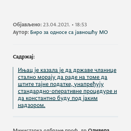
Објављено:
23.04.2021.
•
18:53
Аутор:
Биро за односе са јавношћу МО
Садржај:
Ињац је казала је да државе чланице
стално морају да раде на томе да
штите тајне податке, унапређују
стандардно-оперативне процедуре и
да константно буду под јаким
надзором.
Министарка одбране проф. др
Оливера