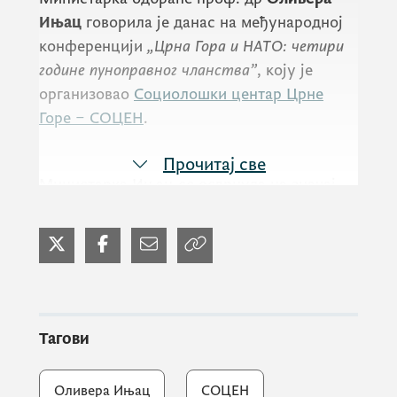
Ињац
говорила је данас на међународној
конференцији
„Црна Гора и НАТО: четири
године пуноправног чланства”
, коју је
организовао
Социолошки центар Црне
Горе – СОЦЕН
.
Прочитај све
Министарка Ињац се осврнула на значај
чланства Црне Горе у НАТО истичући да је
то једна од најважнијих стратешких одлука
која је донијета у претходне четири године
и дио је стратешки важног процеса за
стабилизацију Црне Горе, Западног
Балкана и уопште стабилизацију Европе.
Тагови
Оливера Ињац
СОЦЕН
Чланство у НАТО допринијело је