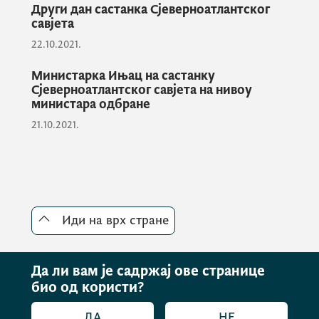
Други дан састанка Сјеверноатлантског
одбрамбеног система, казала је
савјета
Ињац.
22.10.2021.
Министарка Ињац на састанку
Поред наведеног, као главне предности
Сјеверноатлантског савјета на нивоу
чланства министарка Ињац истакла је и
министара одбране
ојачан стратешки оквир, јачање циљева
21.10.2021.
способности, који је континуран задатак,
али и учешће у међународним мисијама и
операцијама.
Иди на врх стране
Министарка Ињац је упознала учеснике
конференције и са двије кључне
активности када су у питању приоритети
Да ли вам је садржај ове странице
био од користи?
рада Министарства одбране за 2021.
годину. Нагласила је јачање капацитета за
ДА
НЕ