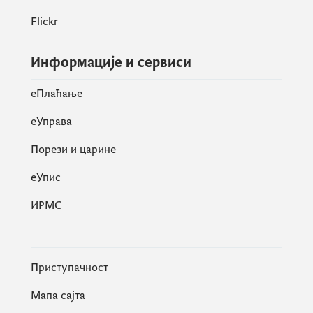
Flickr
Информације и сервиси
eПлаћање
еУправа
Порези и царине
eУпис
ИРМС
Приступачност
Мапа сајта