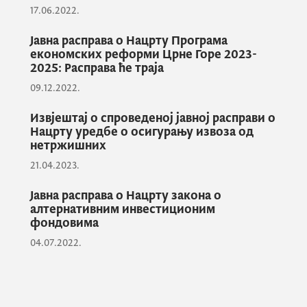
17.06.2022.
Програм јавне расправе
Јавна расправа о Нацрту Програма
Нацрт уредбе о осигурању извоза од
економских реформи Црне Горе 2023-
2025: Расправа ће траја
нетржишних ризика
09.12.2022.
Извјештај о спроведеној анализи
процјене утицаја прописа (РИА)
Извјештај о спроведеној јавној расправи о
Нацрту уредбе о осигурању извоза од
Образац за достављање приједлога,
нетржишних
сугестија и коментара на Нацрт уредбе
21.04.2023.
Јавна расправа о Нацрту закона о
алтернативним инвестиционим
фондовима
04.07.2022.