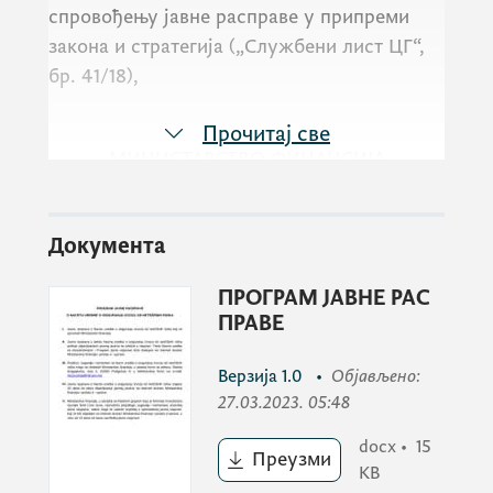
спровођењу јавне расправе у припреми
закона и стратегија („Службени лист ЦГ“,
бр. 41/18),
Прочитај све
МИНИСТАРСТВО ФИНАНСИЈА
даје на јавну расправу
Документа
ПРОГРАМ ЈАВНЕ РАС
ПРАВЕ
НАЦРТ УРЕДБЕ О ОСИГУРАЊУ ИЗВОЗНИХ
КРЕДИТА ОД НЕТРЖИШНИХ РИЗИКА
Верзија
1.0
•
Објављено
:
27.03.2023. 05:48
docx
•
15
Преузми
KB