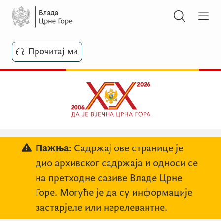
Прочитај ми
Пажња:
Садржај ове странице је
дио архивског садржаја и односи се
на претходне сазиве Владе Црне
Горе. Могуће је да су информације
застарјеле или нерелевантне.