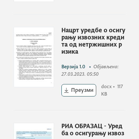
упућује
Нацрт уредбе о осигу
ЈАВНИ ПОЗИВ
рању извозних креди
та од нетржишних р
изика
грађанима, стручној јавности и свим
другим заинтересованим лицима да се
Верзија
1.0
•
Објављено
:
укључе у јавну расправу и дају свој
27.03.2023. 05:50
допринос у разматрању Нацрта уредбе о
docx
•
117
осигурању извоза од нетржишних ризика,
Преузми
KB
који је припремила Радна група коју је
формирао Инвестиционо развојни фонд
Црне Горе.
РИА ОБРАЗАЦ - Уред
ба о осигурању извоз
Јавна расправа ће трајати 20 дана од дана