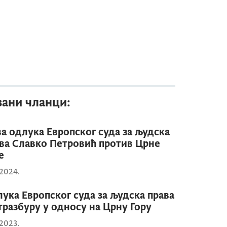
зани чланци:
а одлука Европског суда за људска
ва Славко Петровић против Црне
е
.2024.
ука Европског суда за људска права
тразбуру у односу на Црну Гору
.2023.