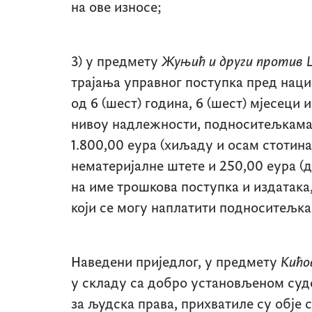
на ове износе;
3) у предмету
Жуњић и други против 
трајања управног поступка пред нац
од 6 (шест) година, 6 (шест) мјесеци и
нивоу надлежности, подноситељкама 
1.800,00 еура (хиљаду и осам стотина
нематеријалне штете и 250,00 еура (д
на име трошкова поступка и издатака,
који се могу наплатити подноситељка
Наведени приједлог, у предмету
Кићо
у складу са добро установљеном суд
за људска права, прихватиле су обје с