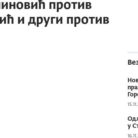
шиновић против
ић и други против
Ве
Нов
пра
Гор
15.11
Одл
у С
16.11