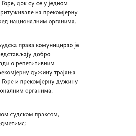
Горе, док су се у једном
притуживале на прекомјерну
ред националним органима.
људска права комуницирао је
редстављају добро
ради о репетитивним
прекомјерну дужину трајања
 Горе и прекомјерну дужину
ионалним органима.
ном судском праксом,
редметима: