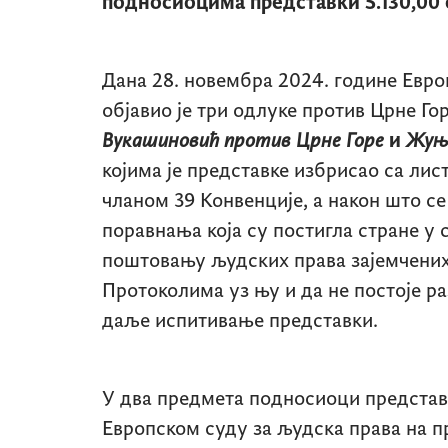
подносиоцима представки 5.130,00 
Дана 28. новембра 2024. године Евро
објавио је три одлуке против Црне Го
Вукашиновић против Црне Горе
и
Жуњи
којима је представке избрисао са лис
чланом 39 Конвенције, а након што се
поравнања која су постигла стране у 
поштовању људских права зајемчених
Протоколима уз њу и да не постоје ра
даље испитивање представки.
У два предмета подносиоци представ
Европском суду за људска права на 