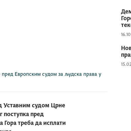
Дем
Гор
текс
16.1
Нов
пра
15.0
 пред Европским судом за људска права у
ед Уставним судом Црне
г поступка пред
 Гора треба да исплати