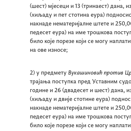
(шест) мјесеци и 13 (тринаест) дана, и
(хиљаду и пет стотина еура) подноси
накнаде нематеријалне штете и 250,00
педесет еура) на име трошкова поступ
било које порезе који се могу напла
на ове износе;
2) у предмету
Вукашиновић против Ц
трајања поступка пред Уставним судо
године и 26 (двадесет и шест) дана, и
(хиљаду и двије стотине еура) подно
накнаде нематеријалне штете и 250,00
педесет еура) на име трошкова поступ
било које порезе који се могу напла