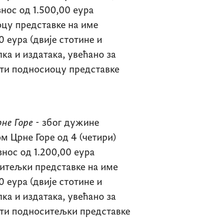
знос од 1.500,00 еура
оцу представке на име
 еура (двије стотине и
ка и издатака, увећано за
тити подносиоцу представке
рне Горе
- због дужине
м Црне Горе од 4 (четири)
знос од 1.200,00 еура
ситељки представке на име
 еура (двије стотине и
ка и издатака, увећано за
тити подноситељки представке