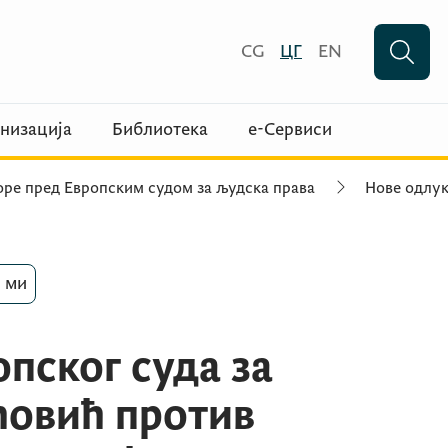
CG
ЦГ
EN
низација
Библиотека
е-Сервиси
оре пред Европским судом за људска права
Нове одлук
 ми
пског суда за
ћовић против