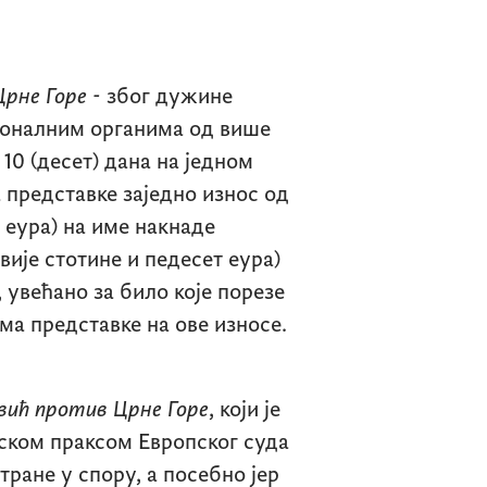
Црне Горе
- због дужине
ионалним органима од више
 10 (десет) дана на једном
представке заједно износ од
 еура) на име накнаде
вије стотине и педесет еура)
 увећано за било које порезе
ма представке на ове износе.
вић против Црне Горе
, који је
ском праксом Европског суда
тране у спору, а посебно јер