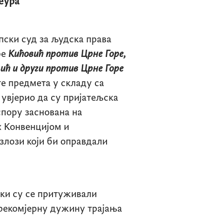
еура
пски суд за људска права
ре
Кићовић против Црне Горе,
ћ и други против Црне Горе
те предмета у складу са
 увјерио да су пријатељска
спору заснована на
 Конвенцијом и
злози који би оправдали
ки су се притуживали
прекомјерну дужину трајања