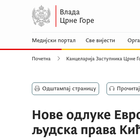
Медијски портал
Све вијести
Орга
Почетна
Канцеларија Заступника Црне Г
Одштампај страницу
Прочитај
Нове одлуке Евро
људска права Ки