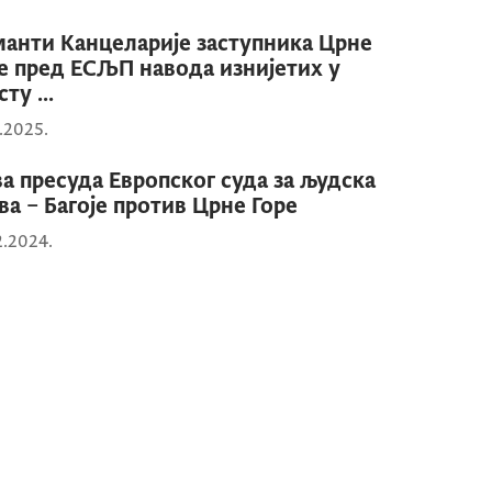
анти Канцеларије заступника Црне
е пред ЕСЉП навода изнијетих у
ту ...
0.2025.
а пресуда Европског суда за људска
ва – Багоје против Црне Горе
2.2024.