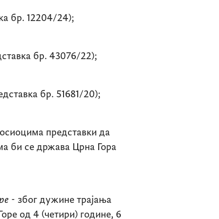
а бр. 12204/24);
ставка бр. 43076/22);
едставка бр. 51681/20);
носиоцима представки да
ма би се држава Црна Гора
оре
- због дужине трајања
ре од 4 (четири) године, 6