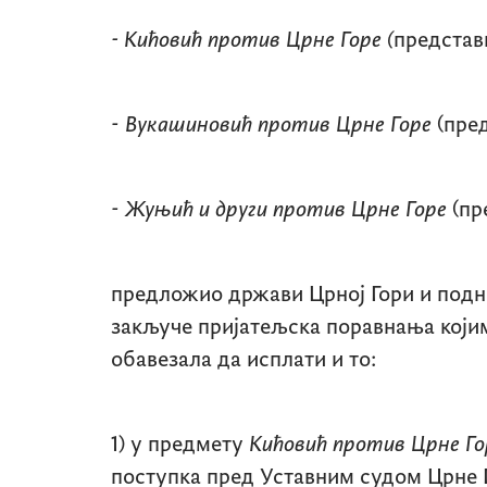
- Кићовић против Црне Горе (
представк
-
Вукашиновић против Црне Горе
(пред
-
Жуњић и други против Црне Горе
(пр
предложио држави Црној Гори и под
закључе пријатељска поравнања који
обавезала да исплати и то:
1) у предмету
Кићовић против Црне Г
поступка пред Уставним судом Црне Го