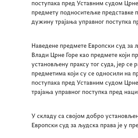
поступака пред Уставним судом Црне 
предмету подноситељке представке 
дужину трајања управног поступка п
Наведене предмете Европски суд за 
Влади Црне Горе као предмете који п
установљену праксу тог суда, јер се 
предметима који су се односили на 
поступака пред Уставним судом Црне
трајања управног поступка пред нац
У складу са својом добро установље
Европски суд за људска права је у п