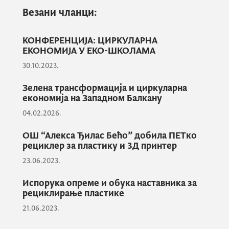
Везани чланци:
КОНФЕРЕНЦИЈА: ЦИРКУЛАРНА
ЕКОНОМИЈА У ЕКО-ШКОЛАМА
30.10.2023.
Зелена трансформација и циркуларна
економија на Западном Балкану
04.02.2026.
Стеван Милићевић из фирме 3Д соба је
присутним члановима тима извршио
ОШ “Алекса Ђилас Бећо” добила ПЕТко
практичну обуку о коришћењу ПЕТко
рециклер за пластику и 3Д принтер
рециклера и његовим предностима у
23.06.2023.
савременој настави и ваннаставним
Испорука опреме и обука наставника за
активностима.
рециклирање пластике
21.06.2023.