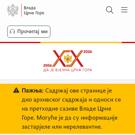
Прочитај ми
Пажња:
Садржај ове странице је
дио архивског садржаја и односи се
на претходне сазиве Владе Црне
Горе. Могуће је да су информације
застарјеле или нерелевантне.