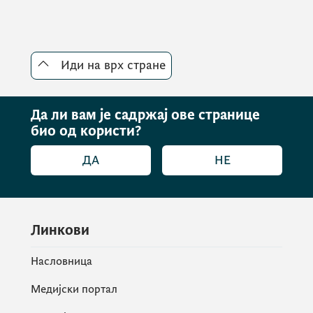
Иди на врх стране
Да ли вам је садржај ове странице
био од користи?
ДА
НЕ
Детаљније можете погледати на
ЈУ ОС
Србија - ОШ”СРБИЈА” НА ПУТУ КА
Линкови
СМАЊЕЊУ ПЛАСТИКЕ “Шта... | Фацебоок
Насловница
Медијски портал