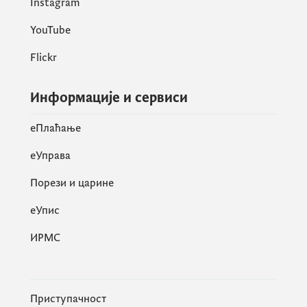
Instagram
YouTube
Flickr
Информације и сервиси
eПлаћање
еУправа
Порези и царине
eУпис
ИРМС
Приступачност