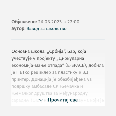
Објављено:
26.06.2023.
•
22:00
Аутор:
Завод за школство
Основна школа „Србија”, Бар, која
учествује у пројекту „Циркуларна
економија-мање отпада“
(E-SPACE)
, добила
је ПЕТко рециклер за пластику и 3Д
принтер. Донација је обезбијеђена уз
подршку амбасаде СР Њемачке и
Њемачког друштва за међународну
Прочитај све
сарадњу
(GIZ
), на основу споразума који је
потписан са Заводом за школство.