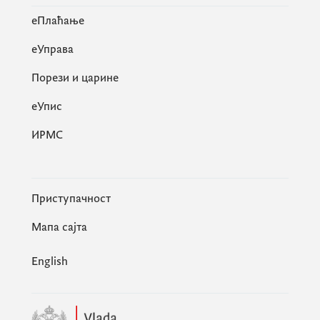
eПлаћање
еУправа
Порези и царине
eУпис
ИРМС
Приступачност
Мапа сајта
English