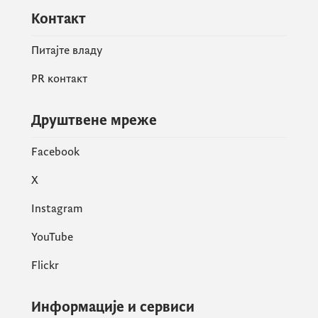
Детаљне информације о позиву, са
Контакт
смјерницама за пријаву, доступне су на
Питајте владу
интернет страници:
Апплy - Wестерн
Балканс–Висеград Феллоwсхипс |
PR контакт
Интернатионал Висеград Фунд
.
Друштвене мреже
Facebook
X
Instagram
YouTube
Flickr
Информације и сервиси