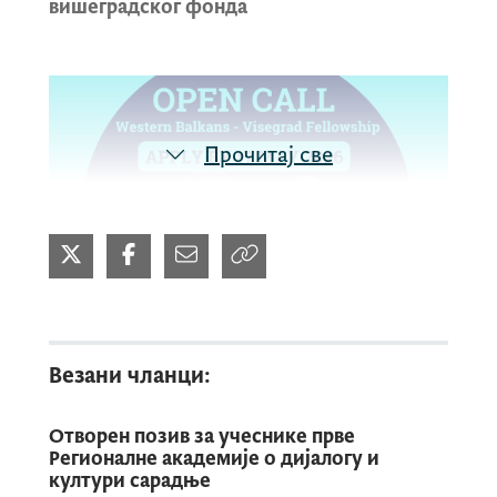
вишеградског фонда
Прочитај све
Везани чланци:
Обавјештавамо да је у току позив за
Отворен позив за учеснике прве
додјелу финансијских средстава за
Регионалне академије о дијалогу и
Програм стипендирања Западни Балкан –
култури сарадње