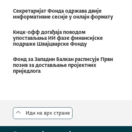
Вишеградска група, који заједнички
финансирају Међународни вишеградски
Секретаријат Фонда одржава двије
фонд и Фонд за Западни Балкан.
информативне сесије у онлајн формату
Кицк-офф догађаја поводом
упостављања ИИ фазе финансијске
Позив је отворен од 13. априла до 17. маја
подршке Швајцварске Фонду
2026, а резултати ће бити познати 15. јула
о.г.
Фонд за Западни Балкан расписује Први
позив за достављање пројектних
приједлога
Програм омогућава двосмјерну академску
мобилност: кандидати из држава западног
Балкана (Албанија, Босна и Херцеговина,
Црна Гора, Косово, Сјеверна Македоније и
Србија) могу боравити у државама
Иди на врх стране
Вишеградске групе (Чешка, Мађарска,
Пољска и Словачка), док кандидати из