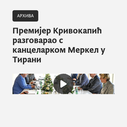
АРХИВА
Премијер Кривокапић
разговарао с
канцеларком Меркел у
Тирани