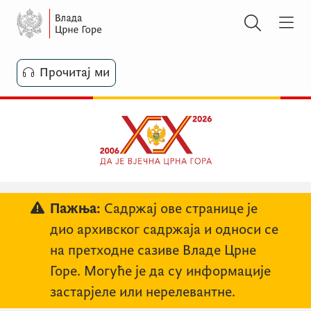
Прочитај ми
Пажња:
Садржај ове странице је
дио архивског садржаја и односи се
на претходне сазиве Владе Црне
Горе. Могуће је да су информације
застарјеле или нерелевантне.