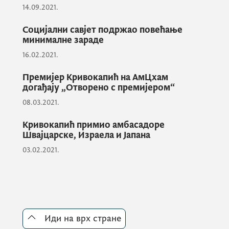
14.09.2021.
доказују нашу безрезервну
посвећеност вриједностима
Социјални савјет подржао повећање
Европске уније и Алијансе. То смо
минималне зараде
доказали и приликом посљедњег
16.02.2021.
изазова, односно устоличења
вјерског поглавара највеће
Премијер Кривокапић на АмЦхам
хришћанске заједнице у земљи,
догађају „Отворено с премијером“
када смо упркос интезивним
08.03.2021.
опструкцијама од стране
предсједника државе, успјели
Кривокапић примио амбасадоре
обезбједити Уставом
Швајцарске, Израела и Јапана
загарантована права нашим
03.02.2021.
грађанима.
Премијер је нагласио да кључна водиља
процеса придруживања Црне Горе
Иди на врх стране
Европској унији остаје владавина права и