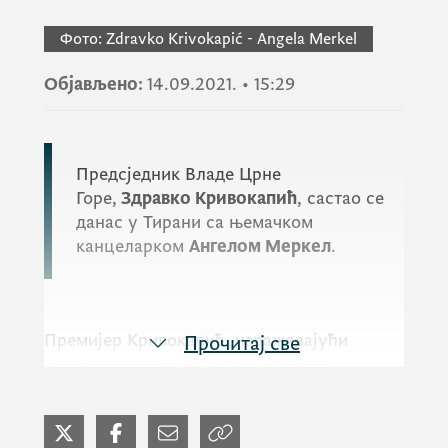
Фото:
Zdravko Krivokapić - Angela Merkel
Објављено:
14.09.2021.
•
15:29
Предсједник Владе Црне
Горе,
Здравко Кривокапић
, састао се
данас у Тирани са њемачком
канцеларком
Ангелом Меркел
.
Премијер Кривокапић, изражавајући
Прочитај све
радост поводом поновног сусрета
са канцеларком државе која је стратешки
партнер Црне Горе и једна од водећих