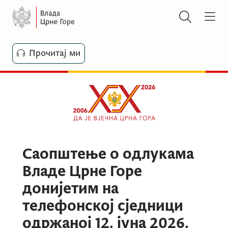
Прочитај ми
Саопштење о одлукама
Владе Црне Горе
донијетим на
телефонској сједници
одржаној 12. јуна 2026.