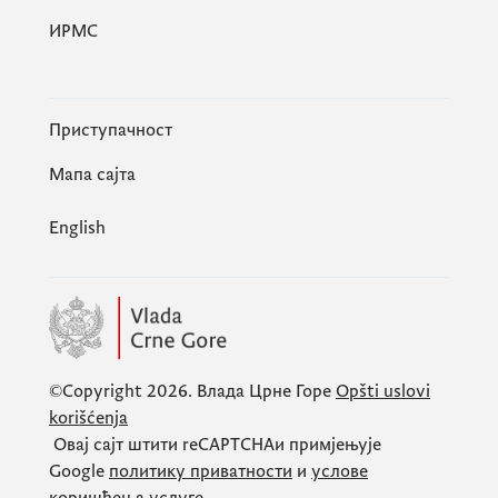
ИРМС
Приступачност
Мапа сајта
English
©Copyright 2026.
Влада Црне Горе
Opšti uslovi
korišćenja
Овај сајт штити
reCAPTCHA
и примјењује
Google
политику приватности
и
услове
коришћења услуге
.