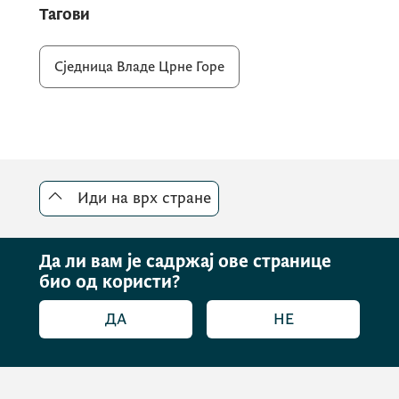
Тагови
Сједница Владе Црне Горе
Иди на врх стране
Да ли вам је садржај ове странице
био од користи?
ДА
НЕ