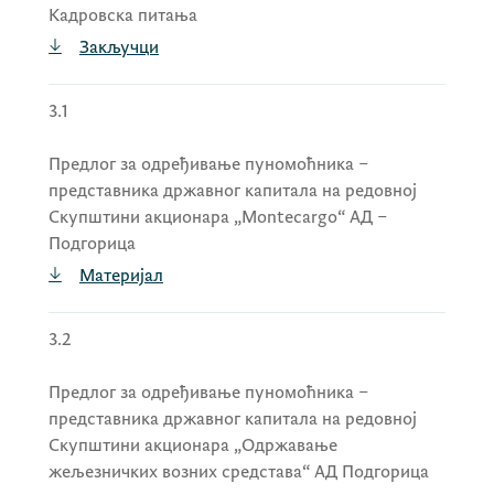
представника државног капитала на
Кадровска питања
редовној Скупштини акционара
Закључци
„Жељезнички превоз Црне Горе“ АД
Подгорица
.
3.1
Предлог за одређивање пуномоћника –
представника државног капитала на редовној
Скупштини акционара „Montecargo“ АД –
Подгорица
Материјал
3.2
Предлог за одређивање пуномоћника –
представника државног капитала на редовној
Скупштини акционара „Одржавање
жељезничких возних средстава“ АД Подгорица