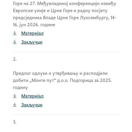
3.
Кадровским питањима
Горе на 27. Међувладиној конференцији између
Европске уније и Црне Горе и радну посјету
предсједника Владе Црне Горе Луксембургу, 14-
16. јун 2026. године
3.1.
Предлогу за одређивање пуномоћника –
представника државног капитала на
Материјал
редовној Скупштини акционара
Закључци
„Монтецарго“ АД – Подгорица
;
2.
3.2.
Предлогу за одређивање пуномоћника –
Предлог одлуке о утврђивању и расподјели
представника државног капитала на
добити „Монте пут“ д.о.о. Подгорица за 2025.
редовној Скупштини акционара
годину
„Одржавање жељезничких возних
Материјал
средстава“ АД Подгорица
и
Закључци
3.
3.3.
Предлогу за одређивање пуномоћника –