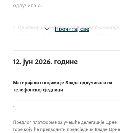
одлучила о:
1.
Предлогу платформе за учешће делегације
Прочитај све
Црне Горе коју ће предводити предсједник
Владе Црне Горе на 27. Међувладиној
конференцији између Европске уније и Црне
Горе и радну посјету предсједника Владе
12. јун 2026. године
Црне Горе Луксембургу, 14-16. јун 2026.
године
;
Материјали о којима је Влада одлучивала на
телефонској сједници
2.
Предлогу одлуке о утврђивању и
расподјели добити „Монте пут“ д.о.о.
1.
Подгорица за 2025. годину
;
Предлог платформе за учешће делегације Црне
Горе коју ће предводити предсједник Владе Црне