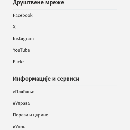
Друштвене мреже
Facebook
X
Instagram
YouTube
Flickr
Информације и сервиси
eПлаћање
еУправа
Порези и царине
eУпис