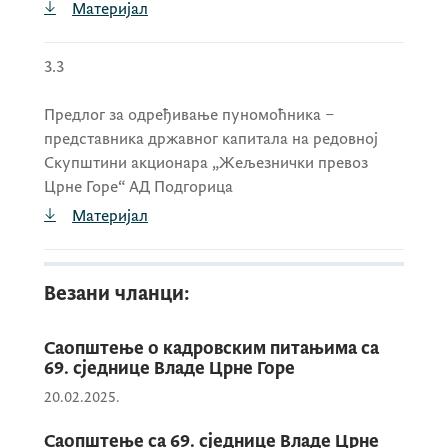
Материјал
3.3
Предлог за одређивање пуномоћника –
представника државног капитала на редовној
Скупштини акционара „Жељезнички превоз
Црне Горе“ АД Подгорица
Материјал
Везани чланци:
Саопштење о кадровским питањима са
69. сједнице Владе Црне Горе
20.02.2025.
Саопштење са 69. сједнице Владе Црне