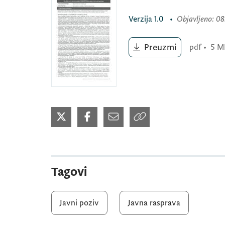
Verzija
1.0
•
Objavljeno
: 0
Preuzmi
pdf
•
5 M
Tagovi
Javni poziv
Javna rasprava