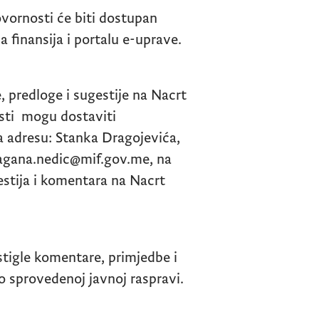
vornosti će biti dostupan
a finansija i portalu e-uprave.
, predloge i sugestije na Nacrt
sti mogu dostaviti
na adresu: Stanka Dragojevića,
ragana.nedic@mif.gov.me
, na
estija i komentara na Nacrt
istigle komentare, primjedbe i
 o sprovedenoj javnoj raspravi.