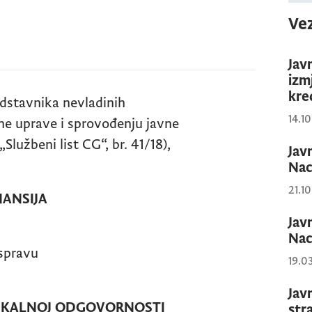
Vez
Jav
izm
kre
dstavnika nevladinih
14.1
vne uprave i sprovođenju javne
„Službeni list CG“, br. 41/18),
Jav
Nac
21.1
SIJA
Jav
Nac
ravu
19.0
Jav
SKALNOJ ODGOVORNOSTI
str