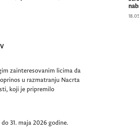
nab
18.0
V
ugim zainteresovanim licima da
 doprinos u razmatranju Nacrta
i, koji je pripremilo
. do 31. maja 2026 godine.