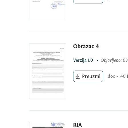
Obrazac 4
Verzija
1.0
•
Objavljeno
: 0
Preuzmi
doc
•
40 
RIA