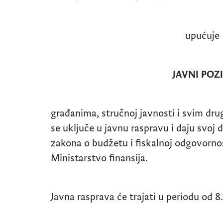
upućuje
JAVNI POZI
građanima, stručnoj javnosti i svim dr
se uključe u javnu raspravu i daju svoj
zakona o budžetu i fiskalnoj odgovornost
Ministarstvo finansija.
Javna rasprava će trajati u periodu od 8