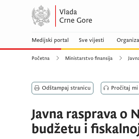
Medijski portal
Sve vijesti
Organiza
Početna
Ministarstvo finansija
Javn
Odštampaj stranicu
Pročitaj mi
Javna rasprava o 
budžetu i fiskaln