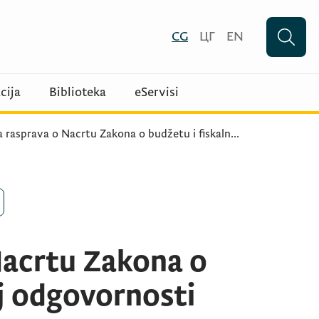
CG
ЦГ
EN
cija
Biblioteka
eServisi
a rasprava o Nacrtu Zakona o budžetu i fiskaln
...
Nacrtu Zakona o
oj odgovornosti