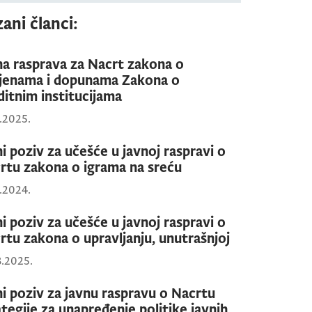
ani članci:
na rasprava za Nacrt zakona o
jenama i dopunama Zakona o
ditnim institucijama
0.2025.
ni poziv za učešće u javnoj raspravi o
rtu zakona o igrama na sreću
0.2024.
ni poziv za učešće u javnoj raspravi o
rtu zakona o upravljanju, unutrašnjoj
3.2025.
ni poziv za javnu raspravu o Nacrtu
ategije za unapređenje politike javnih