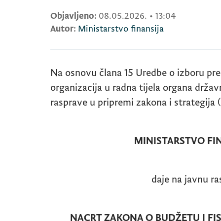
Objavljeno:
08.05.2026.
•
13:04
Autor:
Ministarstvo finansija
Na osnovu člana 15 Uredbe o izboru pre
organizacija u radna tijela organa drža
rasprave u pripremi zakona i strategija (
MINISTARSTVO FINAN
daje na javnu rasp
NACRT ZAKONA O BUDŽETU I FI