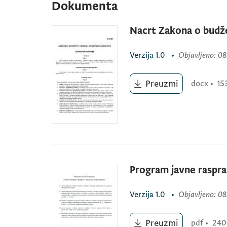
Dokumenta
Nacrt Zakona o budže
Verzija
1.0
•
Objavljeno
: 0
Preuzmi
docx
•
15
Program javne raspr
Verzija
1.0
•
Objavljeno
: 0
Preuzmi
pdf
•
240