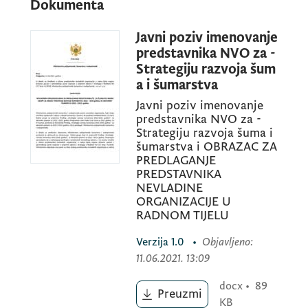
Dokumenta
NEVLADINIM ORGANIZACIJAMA ZA
Javni poziv imenovanje
PREDLAGANJE PREDSTAVNIKA/CE ZA
predstavnika NVO za -
ČLANA/ICU RADNE GRUPE ZA IZRADU
Strategiju razvoja šum
STRATEGIJE RAZVOJA ŠUMARSTVA, 2022 –
a i šumarstva
2026 godina, SA AKCIONIM PLANOM ZA
Javni poziv imenovanje
2022. i 2023. godinu
predstavnika NVO za -
Strategiju razvoja šuma i
šumarstva i OBRAZAC ZA
PREDLAGANJE
Ministarstvo poljoprivrede šumarstva i
PREDSTAVNIKA
vodoprivrede poziva nevladine organizacije,
NEVLADINE
ORGANIZACIJE U
koje imaju utvrđene djelatnosti i ciljeve u
RADNOM TIJELU
oblasti šumarstva i lovstva, da predlože
kandidata/kinju, za člana Radne grupe za
Verzija
1.0
•
Objavljeno
:
pripremu Predlog ,,Strategije razvoja
11.06.2021. 13:09
šumarstva 2022-2026. godina“, sa akcionim
docx
•
89
Preuzmi
planom za 2022 i 2023. godinu Programom
KB