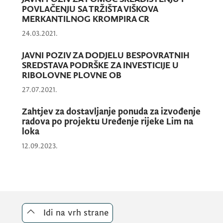
organizovala skup ili realizovala
POVLAČENJU SA TRŽIŠTA VIŠKOVA
MERKANTILNOG KROMPIRA CR
projekat usmjeren na unapređenje stanja
u određenoj oblasti;
24.03.2021.
je predala poreskom organu prijavu za
JAVNI POZIV ZA DODJELU BESPOVRATNIH
SREDSTAVA PODRŠKE ZA INVESTICIJE U
prethodnu fiskalnu godinu (fotokopiju
RIBOLOVNE PLOVNE OB
bilansa stanja i bilansa uspjeha);više od
27.07.2021.
polovine članova organa upravljanja
nevladine organizacije nijesu članovi
Zahtjev za dostavljanje ponuda za izvođenje
organa političkih partija, javni
radova po projektu Uređenje rijeke Lim na
loka
funkcioneri, rukovodeća lica ili državni
12.09.2023.
službenici, odnosno namještenici.
Kandidat/kinja nevladine organizacije za
člana Radne grupe može biti lice koje:
Idi na vrh strane