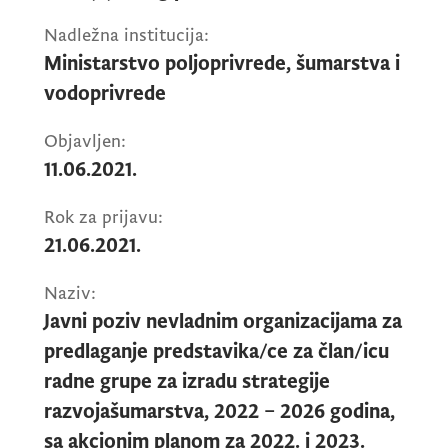
izboru predstavnika nevladinih organizacija
Nadležna institucija:
u radna tijela organa državne uprave i
Ministarstvo poljoprivrede, šumarstva i
sprovođenju javne rasprave u pripremi
vodoprivrede
zakona i strategija (“Službeni list CG”,broj:
41/2018, Ministarstvo objavljuje ovaj poziv
Objavljen:
za izbor jednog predstavnika nevladinih
11.06.2021.
organizacija u radnoj grupi koja će izraditi
Predlog ,,Strategije razvoja šumarstva 2022-
Rok za prijavu:
2026. godina“, sa akcionim planom za 2022 i
21.06.2021.
2023. godinu.
Naziv:
Javni poziv nevladnim organizacijama za
predlaganje predstavika/ce za član/icu
Za člana Radne grupe jedna nevladina
radne grupe za izradu strategije
organizacija može da predloži samo jednog
razvojašumarstva, 2022 – 2026 godina,
kandidata/kinju. Više nevladinih organizacija
može predložiti istog kandidata.
sa akcionim planom za 2022. i 2023.