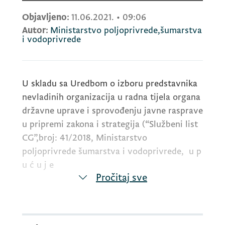
Objavljeno:
11.06.2021.
•
09:06
Autor:
Ministarstvo poljoprivrede,šumarstva
i vodoprivrede
U skladu sa Uredbom o izboru predstavnika
nevladinih organizacija u radna tijela organa
državne uprave i sprovođenju javne rasprave
u pripremi zakona i strategija (“Službeni list
CG”,broj: 41/2018, Ministarstvo
poljoprivrede šumarstva i vodoprivrede, u p
u ć u j e
Pročitaj sve
JAVNI POZIV