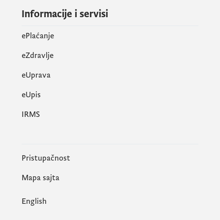
(fotokopija bilansa stanja i uspjeha);
Informacije i servisi
izjava lica ovlašćenog za zastupanje
ePlaćanje
nevladine organizacije o tome da više od
polovine članova organa upravljanja
eZdravlje
nevladine organizacije nijesu članovi
eUprava
organa političkih partija, javni
funkcioneri, rukovodeća lica ili državni
еUpis
službenici, odnosno namještenici;
IRMS
fotokopija lične karte ili druge javne
isprave na osnovu koje se može utvrditi
identitet predloženog predstavnika
Pristupačnost
nevladine organizacije u Radnoj grupi;
Mapa sajta
biografija predloženog predstavnika
nevladine organizacije u Radnoj grupi;
English
dokaz o iskustvu predstavnika nevladine