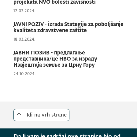
projekata NVO bolesti zavisnosti
12.03.2024.
JAVNI POZIV - izrada Stategije za poboljšanje
kvaliteta zdravstvene zaštite
18.03.2024.
ЈАВНИ ПОЗИВ - предлагање
представника/це НВО за израду
Извјештаја земље за Црну Гору
24.10.2024.
Idi na vrh strane
Da li vam je sadržaj ove stranice bio od