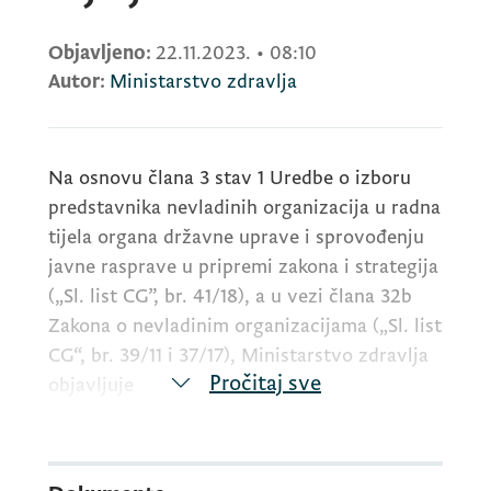
Objavljeno:
22.11.2023.
•
08:10
Autor:
Ministarstvo zdravlja
Na osnovu člana 3 stav 1 Uredbe o izboru
predstavnika nevladinih organizacija u radna
tijela organa državne uprave i sprovođenju
javne rasprave u pripremi zakona i strategija
(„Sl. list CG”, br. 41/18), a u vezi člana 32b
Zakona o nevladinim organizacijama („Sl. list
CG“, br. 39/11 i 37/17), Ministarstvo zdravlja
Pročitaj sve
objavljuje
JAVNI POZIV
za predlaganje predstavnika nevladinih