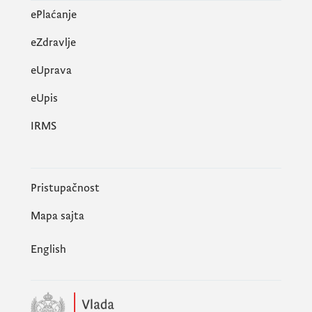
ePlaćanje
eZdravlje
eUprava
еUpis
IRMS
Pristupačnost
Mapa sajta
English