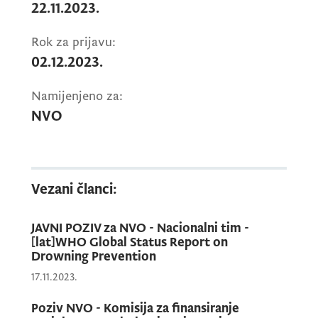
državni službenik iz Ministarstva zdravlja.
22.11.2023.
Rok za prijavu:
Postupajući u skladu sa članom 32b Zakona o
02.12.2023.
nevladinim organizacijama, a na osnovu
Namijenjeno za:
Uredbe o izboru predstavnika nevladinih
NVO
organizacija u radna tijela organa državne
uprave i sprovođenju javne rasprave u
pripremi zakona i strategija, Ministarstvo
objavljuje poziv za izbor predstavnika
Vezani članci:
nevladinih organizacija
u Nacionalnom
komitetu za podršku dojenju.
JAVNI POZIV za NVO - Nacionalni tim -
[lat]WHO Global Status Report on
Drowning Prevention
Broj predstavnika nevladinih organizacija u
17.11.2023.
Radnoj grupi je: 1.
Poziv NVO - Komisija za finansiranje