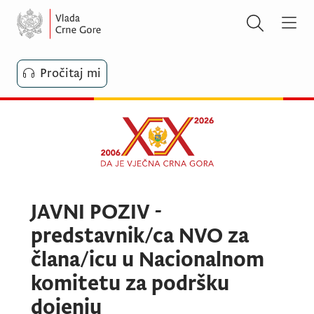
Pročitaj mi
JAVNI POZIV -
predstavnik/ca NVO za
člana/icu u Nacionalnom
komitetu za podršku
dojenju