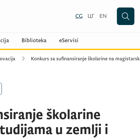
CG
ЦГ
EN
cija
Biblioteka
eServisi
ovacija
Konkurs sa sufinansiranje školarine na magistarsk
siranje školarine
udijama u zemlji i