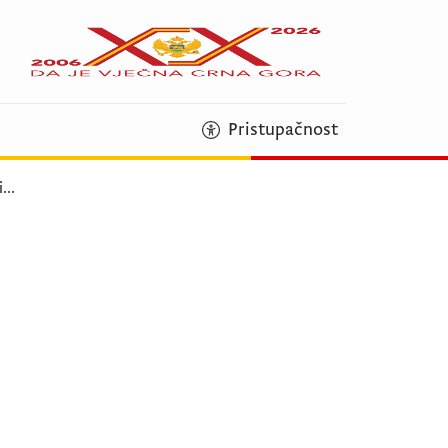
Pristupačnost
i
...