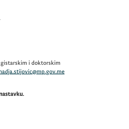
a
agistarskim i doktorskim
nadja.stijovic@mp.gov.me
nastavku.