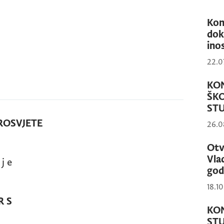
Kon
dok
ino
22.0
KO
ŠK
STU
ROSVJETE
26.0
Otv
Vla
 j e
god
18.1
R S
KON
STU