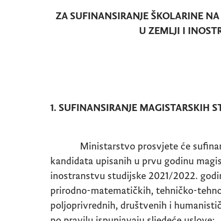
ZA SUFINANSIRANJE ŠKOLARINE N
U ZEMLJI I INOS
1. SUFINANSIRANJE MAGISTARSKIH S
Ministarstvo prosvjete će sufinansi
kandidata upisanih u prvu godinu magist
inostranstvu studijske 2021/2022. godine
prirodno-matematičkih, tehničko-tehno
poljoprivrednih, društvenih i humanisti
po pravilu ispunjavaju sljedeće uslove: