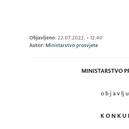
Objavljeno:
22.07.2022.
•
12:40
Autor:
Ministarstvo prosvjete
MINISTARSTVO P
o b j a v lj u
K O N K U 