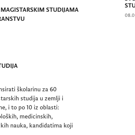
STU
A
MAGISTARSKIM STUDIJAMA
08.0
TRANSTVU
TUDIJA
rati školarinu za 60
arskih studija u zemlji i
, i to po 10 iz oblasti:
loških, medicinskih,
čkih nauka, kandidatima koji