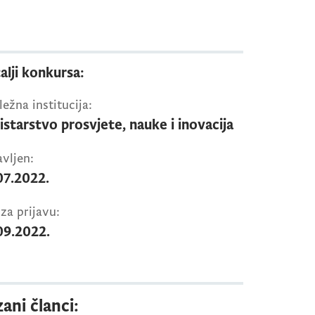
alji konkursa:
ežna institucija:
istarstvo prosvjete, nauke i inovacija
vljen:
07.2022.
za prijavu:
09.2022.
ani članci: