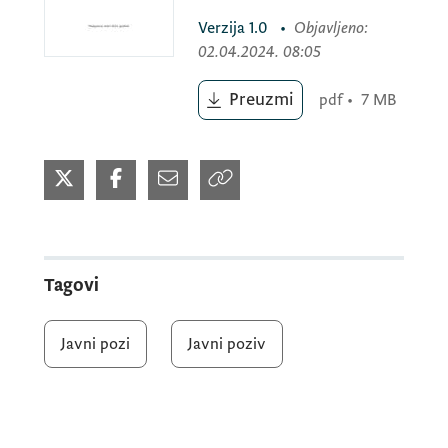
dostavljanje priedloga, sugestija i komentara
Verzija
1.0
•
Objavljeno
:
na Nacrt strategije.
02.04.2024. 08:05
Preuzmi
pdf
•
7 MB
Tagovi
Javni pozi
Javni poziv