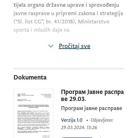
tijela organa državne uprave i sprovođenju
javne rasprave u pripremi zakona i strategija
("Sl. list CG”, br. 41/2018), Ministarstvo
sporta i mladih daje na
Pročitaj sve
JAVNU RASPRAVU
Nacrt Strategije razvoja sporta za period
Dokumenta
2024-2028, sa Akcionim planom za period
Програм Јавне распра
od 2024-2025. godinu i upućuje
ве 29.03.
Програм јавне расправе
JAVNI POZIV
Verzija
1.0
•
Objavljeno
:
29.03.2024. 13:26