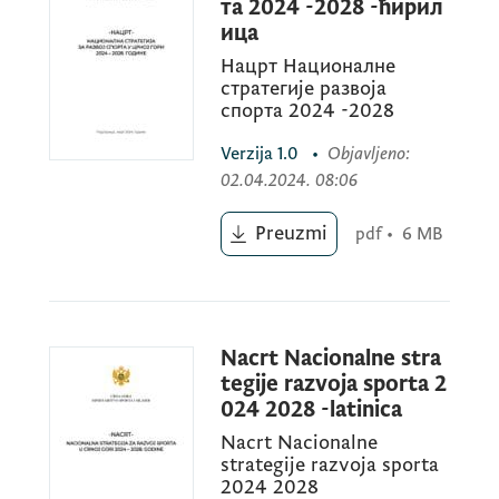
та 2024 -2028 -ћирил
na internet stranici Ministarstva sporta i
ица
mladih i portalu e-uprave.
Нацрт Националне
стратегије развоја
спорта 2024 -2028
U okviru postupka javne rasprave biće
organizovan okrugli sto u Podgorici, o čijem
Verzija
1.0
•
Objavljeno
:
02.04.2024. 08:06
terminu će javnost biti blagovremeno
obaviještena.
Preuzmi
pdf
•
6 MB
Zainteresovani subjekti svoje primjedbe,
predloge i sugestije na Nacrt Strategije
razvoja sporta mogu dostaviti Ministarstvu
Nacrt Nacionalne stra
tegije razvoja sporta 2
sporta i mladih u pisanoj formi na adresu:
024 2028 -latinica
Ul. Svetlane Kane Radević, broj 3, 81000
Nacrt Nacionalne
Podgorica ili na e-mail:
ms@ms.gov.me
ili
strategije razvoja sporta
ana.milacic@ms.gov.me
, na Obrascu za
2024 2028