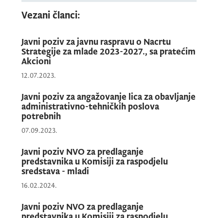
Vezani članci:
Javni poziv za javnu raspravu o Nacrtu
Strategije za mlade 2023-2027., sa pratećim
Akcioni
12.07.2023.
Javni poziv za angažovanje lica za obavljanje
administrativno-tehničkih poslova
potrebnih
07.09.2023.
Javni poziv NVO za predlaganje
predstavnika u Komisiji za raspodjelu
sredstava - mladi
16.02.2024.
Javni poziv NVO za predlaganje
predstavnika u Komisiji za raspodjelu