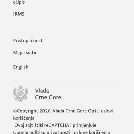
еUpis
IRMS
Pristupačnost
Mapa sajta
English
©Copyright 2026.
Vlada Crne Gore
Opšti uslovi
korišćenja
Ovaj sajt štiti
reCAPTCHA
i primjenjuje
Google
politiku privatnosti
i
uslove korišćenja