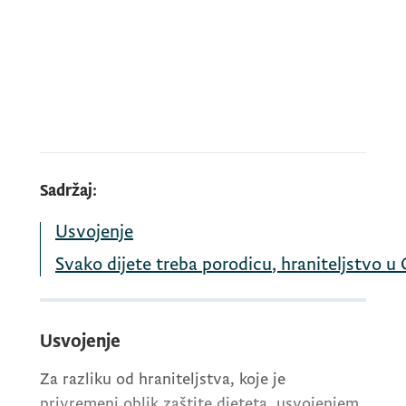
Sadržaj:
Usvojenje
Svako
dijete
treba
porodicu
,
hraniteljstvo
u
Usvojenje
Za razliku od hraniteljstva, koje je
privremeni oblik zaštite djeteta, usvojenjem