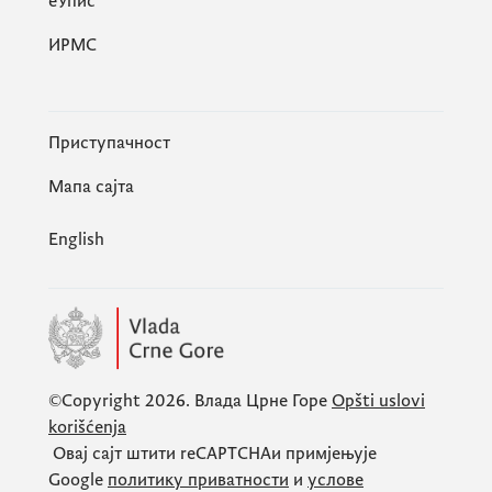
eУпис
ИРМС
Приступачност
Мапа сајта
English
©Copyright 2026.
Влада Црне Горе
Opšti uslovi
korišćenja
Овај сајт штити
reCAPTCHA
и примјењује
Google
политику приватности
и
услове