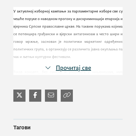
У актуелној изборној кампањи за парламентарне изборе све су
чешће поруке о наводном прогону и дискриминацији епархија и
вјерника Српске православне цркве. На таквим порукама којима
се потенцира грађански и вјерски антагонизам а често шири и
говор мржње, заснован је политички маркетинг одређених
политичких група, а организују се различита јавна окупљања па
чак и љетњи културни фестивали.
Прочитај све
Такав концепт, без смисла и упоришта у чињеницама, има
краткорочну политиканску сврху. Намјера је да се вјерујући
грађани политички усмјере односно директно упозоре за кога
не смију гласати како би се и на даље пролонгирала и
опструирала секуларизација и пуна сувереност Црне Горе.
Влада Црне Горе и Министарство за људска и мањинска права
је обавезно да активно и аргументовано доприноси да се о
Тагови
слободи вјероисповијести у јавном простору говори на основу