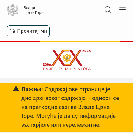
Прочитај ми
Пажња:
Садржај ове странице је
дио архивског садржаја и односи се
на претходне сазиве Владе Црне
Горе. Могуће је да су информације
застарјеле или нерелевантне.