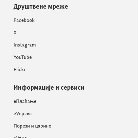
Друштвене мреже
Facebook
X
Instagram
YouTube
Flickr
Информације и сервиси
eПлаћање
еУправа
Порези и царине