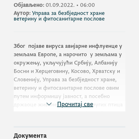
Објављено:
01.09.2022.
•
06:00
Аутор:
Управа за безбједност хране
ветерину и фитосанитарне послове
Због појаве вируса авијарне инфлуенце у
земљама Европе, а нарочито у земљама у
окружењу, укључујући Србију, Албанију
Босни и Херцеговину, Косово, Хрватску и
Словенију, Управа за безбједност хране,
ветерину и фитосанитарне послове овим
путем информишу јавност, а посебно
Прочитај све
држаоце живине, кавезних и других птица
о мјерама и препорукама које треба да
предузимају како би се ризик од
евентуалне појаве болести свео на
Документа
минимум.