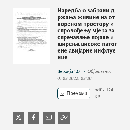
Наредба о забрани д
ржања живине на от
ПРЕПОРУКЕ ДРЖАОЦИМА ЖИВИНЕ И
вореном простору и
ДРУГИХ ПТИЦА
спровођењу мјера за
спречавање појаве и
ширења високо патог
ене авијарне инфлуе
Од власника и држаоца живине се у
нце
наредном периоду очекује пуна
кооперативност са ветеринарском
Верзија
1.0
•
Објављено
:
службом, као и да примјењуњу
01.08.2022. 08:20
биосигурносне мјере на газдинству:
pdf
•
124
Преузми
KB
- онемогуће било какав контакт своје
живине са дивљим птицама тако што
живину треба држати у затвореним
објектима са мрежама на прозорима;