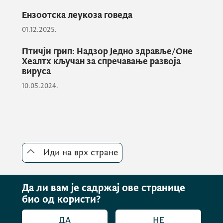
простору заштићену од било каквог
Ензоотска леукоза говеда
контакта са спољном средином или другим
животињама или глодарима;
01.12.2025.
Птичји грип: Надзор Једно здравље/Оне
Хеалтх кључан за спречавање развоја
- онемогуће незапосленима улазак на
вируса
фарму;
10.05.2024.
- примјењују систем држања живине „све
унутра – све ван“;
Иди на врх стране
- након завршетка држања живине, објекат
детаљно очисте, оперу, дезинфикују и
Да ли вам је садржај ове странице
изврше дератизацију и дезинсекцију прије
био од користи?
сљедећег усељења у објекат;
ДА
НЕ