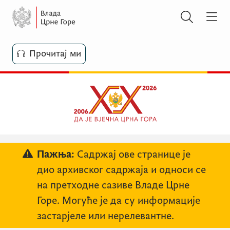
Прочитај ми
Пажња:
Садржај ове странице је
дио архивског садржаја и односи се
на претходне сазиве Владе Црне
Горе. Могуће је да су информације
застарјеле или нерелевантне.