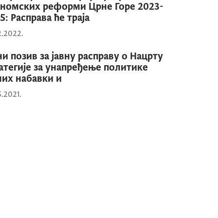
номских реформи Црне Горе 2023-
5: Расправа ће траја
2.2022.
ни позив за јавну расправу о Нацрту
атегије за унапређење политике
них набавки и
5.2021.