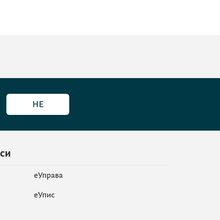
НЕ
иси
еУправа
eУпис