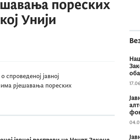
ешавања пореских
кој Унији
Ве
Нац
Зак
оба
о спроведеној јавној
17.0
мима рјешавања пореских
Јав
алт
фо
04.0
Јав