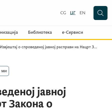
CG
ЦГ
EN
низација
Библиотека
е-Сервиси
Извјештај о спроведеној јавној расправи на Нацрт З
...
 ми
еденој јавној
т Закона о