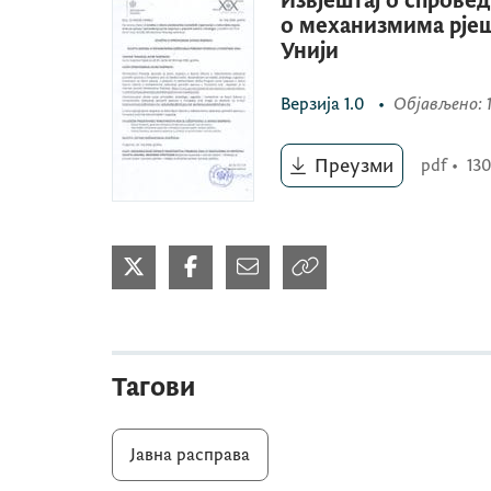
Извјештај о спровед
о механизмима рјеш
Унији
Верзија
1.0
•
Објављено
:
Преузми
pdf
•
13
Тагови
Јавна расправа