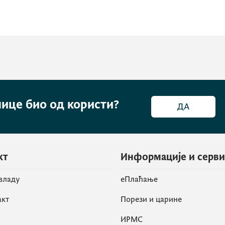
нице био од користи?
ДА
кт
Информације и серв
 владу
eПлаћање
акт
Порези и царине
ИРМС