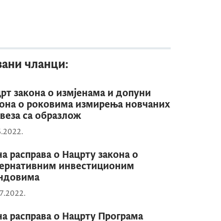
зани чланци:
рт закона о измјенама и допуни
она о роковима измирења новчаних
веза са образлож
6.2022.
на расправа о Нацрту закона о
ернативним инвестиционим
ндовима
7.2022.
на расправа о Нацрту Програма