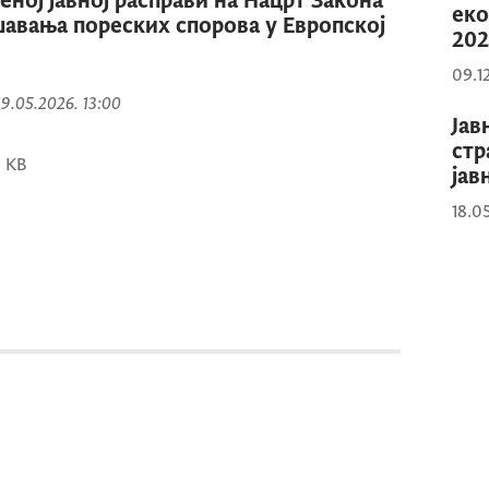
еној јавној расправи на Нацрт Закона
еко
авања пореских спорова у Европској
202
09.1
 19.05.2026. 13:00
Јав
стр
0 KB
јав
18.0