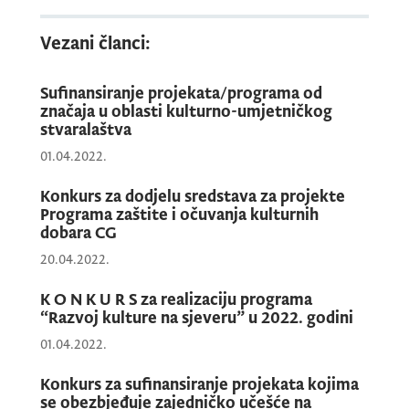
publika i konzumenti sadržaja u kulturi,
lokalne zajednice manje razvijenih opština,
Vezani članci:
djeca, roditelji, mladi, žene, socijalno
senzitivne grupe (osobe s invaliditetom,
Sufinansiranje projekata/programa od
značaja u oblasti kulturno-umjetničkog
LGBT, itd.) i manjinske zajednice. Prepoznate
stvaralaštva
potrebe ciljnih grupa su: unapređenje
01.04.2022.
kapaciteta, vidljivost, umrežavanje, kao i
raznovrsnost i dostupnost kulturnih sadržaja
Konkurs za dodjelu sredstava za projekte
i ravnomjerna zastupljenost na cijeloj
Programa zaštite i očuvanja kulturnih
dobara CG
teritoriji Crne Gore.
20.04.2022.
K O N K U R S za realizaciju programa
U kontekstu strateških ciljeva, finansiraće će
“Razvoj kulture na sjeveru” u 2022. godini
se projekti NVO u sljedećim oblastima:
01.04.2022.
Konkurs za sufinansiranje projekata kojima
1. Kulturno-umjetničko stvaralaštvo
se obezbjeđuje zajedničko učešće na