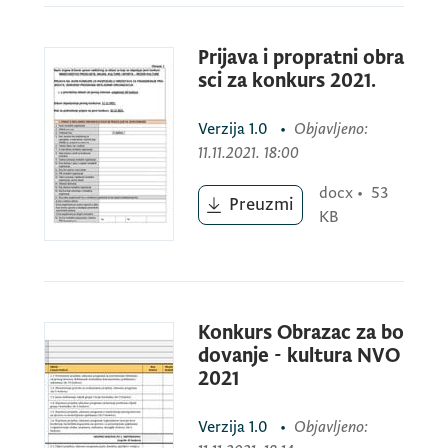
„Kultura za sve“
Prijava i propratni obra
sci za konkurs 2021.
za finansiranje projekata/programa
Verzija
1.0
•
Objavljeno
:
nevladinih organizacija
11.11.2021. 18:00
docx
•
53
Preuzmi
u oblastima umjetnosti i kulture
KB
Pozivaju se nevladine organizacije koje imaju
kapacitete i iskustvo da na ovaj konkurs
Konkurs Obrazac za bo
prijave projekte/programe u oblastima
dovanje - kultura NVO
umjetnosti i kulture, kojima mogu doprinijeti
2021
realizaciji ciljeva i prioriteta utvrđenih
Zakonom o kulturi i Programom razvoja
Verzija
1.0
•
Objavljeno
:
kulture Crne Gore 2016–2020, kao i