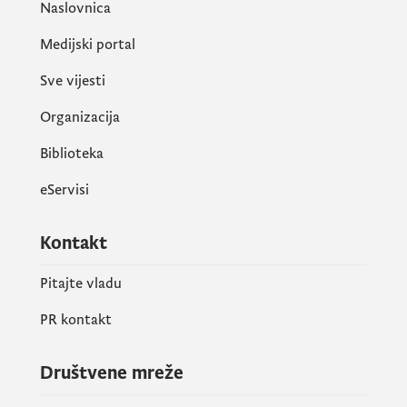
Naslovnica
Prihvatljive aktivnosti za finansiranje
su:
Medijski portal
Sve vijesti
• Produkcija kulturno-umjetničkih djela i
Organizacija
programa;
Biblioteka
eServisi
• Promocija svih oblasti kulturno-
umjetničkog stvaralaštva;
Kontakt
Pitajte vladu
• Izrada i prezentacija kulturnih proizvoda;
PR kontakt
• Organizacija ekspertskih treninga, obuka,
Društvene mreže
tematskih foruma, seminara, konferencija,