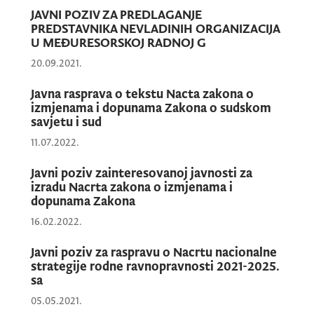
- da je predala poreskom organu prijavu za
JAVNI POZIV ZA PREDLAGANJE
prethodnu fiskalnu godinu (fotokopija
PREDSTAVNIKA NEVLADINIH ORGANIZACIJA
U MEĐURESORSKOJ RADNOJ G
bilansa stanja i uspjeha);
20.09.2021.
Javna rasprava o tekstu Nacta zakona o
- da više od polovine članova organa
izmjenama i dopunama Zakona o sudskom
upravljanja nevladine organizacije nijesu
savjetu i sud
članovi organa političkih partija, javni
11.07.2022.
funkcioneri, rukovodeća lica ili državni
Javni poziv zainteresovanoj javnosti za
službenici, odnosno namještenici.
izradu Nacrta zakona o izmjenama i
dopunama Zakona
16.02.2022.
Kriterijumi koje treba da ispunjava
predstavnik nevladine organizacije u
Javni poziv za raspravu o Nacrtu nacionalne
radnom tijelu:
strategije rodne ravnopravnosti 2021-2025.
sa
05.05.2021.