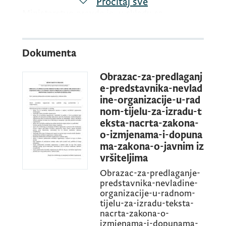
Pročitaj sve
Ministarstvo pravde je, u skladu sa
obavezama predviđenim Akcionim planom za
sprovođenje Strategije reforme pravosuđa
Dokumenta
2024-2027, za period 2024-2025. godine,
planiralo početak aktivnosti izrade Predloga
Obrazac-za-predlaganj
zakona o izmjenama i dopunama Zakona o
e-predstavnika-nevlad
javnim izvršiteljima.
ine-organizacije-u-rad
nom-tijelu-za-izradu-t
eksta-nacrta-zakona-
U cilju početka realizacije navedene
o-izmjenama-i-dopuna
ma-zakona-o-javnim iz
aktivnosti, u toku je procedura formiranja
vršiteljima
Radne grupe za izradu Predloga zakona o
Obrazac-za-predlaganje-
izmjenama i dopunama Zakona o javnim
predstavnika-nevladine-
izvršiteljima.
organizacije-u-radnom-
tijelu-za-izradu-teksta-
nacrta-zakona-o-
izmjenama-i-dopunama-
S tim u vezi, ovim javnim pozivom, pozivaju