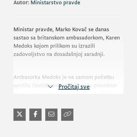
Autor:
Ministarstvo pravde
Ministar pravde,
Marko Kovač
se danas
sastao sa britanskom ambasadorkom,
Karen
Medoks
kojom prilikom su izrazili
zadovoljstvo na dosadašnjoj saradnji.
Ambasorka
Medoks
je na samom početku
uputila čestitke ministru Kovaču povodom
Pročitaj sve
stupanja na dužnost i tom prilikom istakla
zahvalnost na tome što se dosadašnji rad sa
Ministarstvom pravde odvijao u duhu dobre
saradnje, a posebno u okviru zajedničkih
projekata koji se odnose na edukaciju sudija i
poboljšanja uslova za njihov rad.