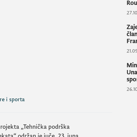
Rou
27.1
Zaj
čla
Fra
21.0
Min
Una
spo
26.1
re i sporta
projekta „Tehnička podrška
kata“ održan je juče, 23. juna