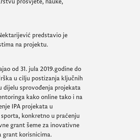
rstvu prosvjete, nauke,
ktarijević predstavio je
stima na projektu.
ajao od 31. jula 2019.godine do
ška u cilju postizanja ključnih
u dijelu sprovođenja projekata
toringa kako online tako i na
enje IPA projekata u
i sporta, konkretno u praćenju
tivne grant šeme za inovativne
a grant korisnicima.