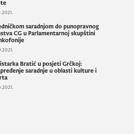
te
0.2021.
edničkom saradnjom do punopravnog
nstva CG u Parlamentarnoj skupštini
nkofonije
9.2021.
istarka Bratić u posjeti Grčkoj:
pređenje saradnje u oblasti kulture i
rta
0.2021.