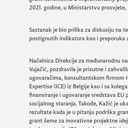
2021. godine, u Ministarstvu prosvjete, 
Sastanak je bio prilika za diskusiju na 
postignutih indikatora kao i preporuka z
Načelnica Direkcije za međunarodnu sa
Vujačić, pozdravila je prisutne i zahvalil
ugovaračima, konsultantskom firmom In
Expertise (ICE) iz Belgije kao i sa koleg
finansiranje i ugovaranje sredstava EU 
socijalnog staranja. Takođe, Kažić je uk
rezultate kada je u pitanju podrška gra
grant šeme za inovativne projektne ideje