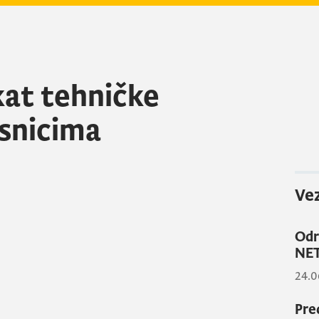
kat tehničke
snicima
Vez
Odr
NET
24.0
Pre