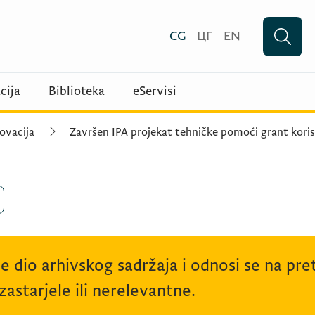
CG
ЦГ
EN
cija
Biblioteka
eServisi
ovacija
Završen IPA projekat tehničke pomoći grant koris
je dio arhivskog sadržaja i odnosi se na p
astarjele ili nerelevantne.