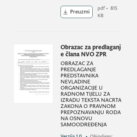
pdf
•
815
Preuzmi
KB
Obrazac za predlaganj
e člana NVO ZPR
OBRAZAC ZA
PREDLAGANJE
PREDSTAVNIKA
NEVLADINE
ORGANIZACIJE U
RADNOM TIJELU ZA
IZRADU TEKSTA NACRTA
ZAKONA O PRAVNOM
PREPOZNAVANJU RODA
NA OSNOVU
SAMOODREĐENJA
Verzija
1.0
•
Objavljeno
: